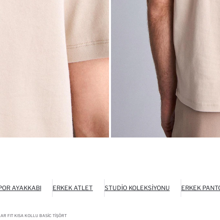
POR AYAKKABI
ERKEK ATLET
STUDIO KOLEKSIYONU
ERKEK PANT
R FIT KISA KOLLU BASIC TIŞÖRT