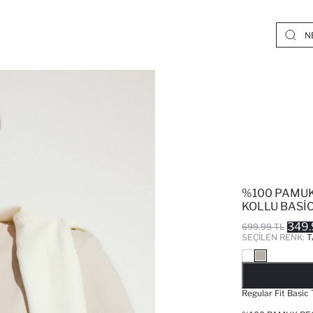
%100 PAMUK
KOLLU BASIC
349.
699.99 TL
SEÇILEN RENK:
T
Regular Fit Basic T