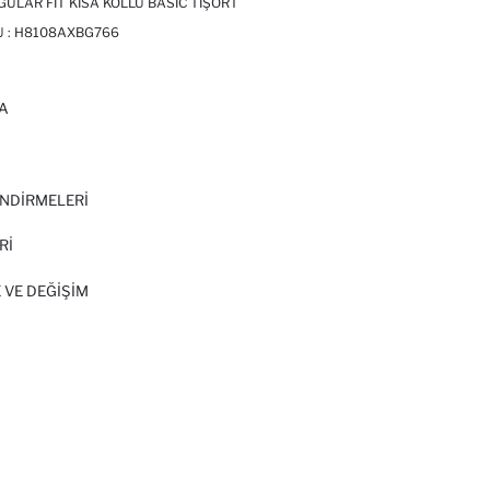
ULAR FIT KISA KOLLU BASIC TIŞÖRT
 :
H8108AXBG766
A
I
NDİRMELERİ
Rİ
 VE DEĞIŞIM