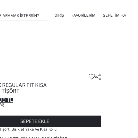
GIRIŞ
FAVORILERIM
SEPETIM
(0)
 REGULAR FIT KISA
 TIŞÖRT
99 TL
AŞ
FAVORILERE EKLENDI
GELINCE HABER VER
SEPETE EKLENIYOR
SEPETE EKLENDI
SEPETE EKLE
işört. Bisiklet Yaka Ve Kısa Kollu.