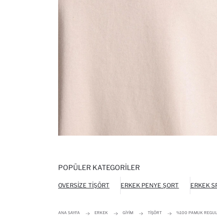
POPÜLER KATEGORILER
OVERSIZE TIŞÖRT
ERKEK PENYE ŞORT
ERKEK S
ANA SAYFA
ERKEK
GIYIM
TIŞÖRT
%100 PAMUK REGULA