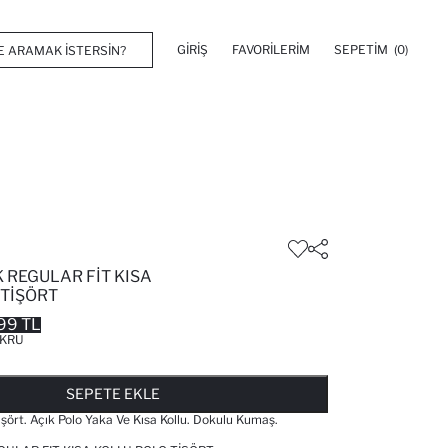
GIRIŞ
FAVORILERIM
SEPETIM
(0)
 REGULAR FIT KISA
 TIŞÖRT
99 TL
KRU
FAVORILERE EKLENDI
GELINCE HABER VER
SEPETE EKLENIYOR
SEPETE EKLENDI
SEPETE EKLE
işört. Açık Polo Yaka Ve Kısa Kollu. Dokulu Kumaş.