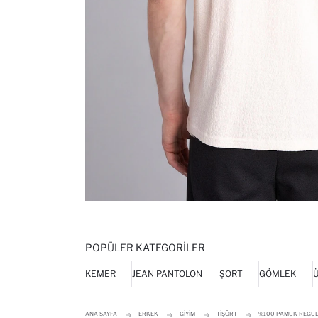
POPÜLER KATEGORILER
KEMER
JEAN PANTOLON
ŞORT
GÖMLEK
Ü
ANA SAYFA
ERKEK
GIYIM
TIŞÖRT
%100 PAMUK REGULA