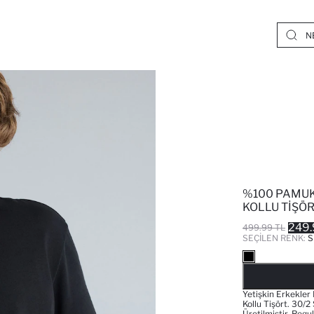
%100 PAMUK
KOLLU TIŞÖ
249.
499.99 TL
SEÇILEN RENK:
S
Yetişkin Erkekler
Kollu Tişört. 30/2
Üretilmiştir. Regu