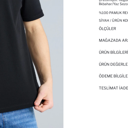
İlkbahar/Yaz Sezo
%100 PAMUK REG
SIYAH / ÜRÜN KO
ÖLÇÜLER
MAĞAZADA AR
ÜRÜN BILGILER
ÜRÜN DEĞERLE
ÖDEME BİLGİLE
TESLIMAT İADE