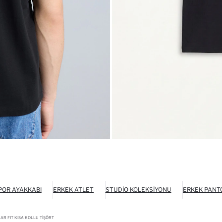
POR AYAKKABI
ERKEK ATLET
STUDIO KOLEKSIYONU
ERKEK PANT
R FIT KISA KOLLU TIŞÖRT