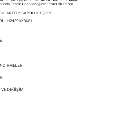
nunda Tercih Edebileceğiniz Temel Bir Parça.
ULAR FIT KISA KOLLU TIŞÖRT
DU :
H2429AXBK81
A
I
NDİRMELERİ
Rİ
 VE DEĞIŞIM