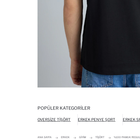
POPÜLER KATEGORILER
OVERSIZE TIŞÖRT
ERKEK PENYE ŞORT
ERKEK S
ANA SAYFA
ERKEK
GIYIM
TIŞÖRT
%100 PAMUK REGULA