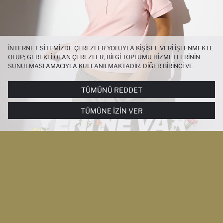
İNTERNET SITEMIZDE ÇEREZLER YOLUYLA KIŞISEL VERI IŞLENMEKTE
OLUP; GEREKLI OLAN ÇEREZLER, BILGI TOPLUMU HIZMETLERININ
SUNULMASI AMACIYLA KULLANILMAKTADIR. DIĞER BIRINCI VE
ÜÇÜNCÜ TARAF ÇEREZLER ISE SIZE DAHA IYI BIR ALIŞVERIŞ
DENEYIMI SUNULABILMESI, SITEMIZIN DAHA IŞLEVSEL KILINMASI VE
TÜMÜNÜ REDDET
KIŞISELLEŞTIRMESI VE AÇIK RIZA VERMENIZ HALINDE, SIZLERE
YÖNELIK PAZARLAMA FAALIYETLERININ YAPILMASI AMAÇLARIYLA
TÜMÜNE İZIN VER
SINIRLI OLARAK KULLANILACAKTIR. ÇEREZLERE DAIR TERCIHLERINIZI
ÇEREZ TERCIHLERI
PANELI ARACILIĞIYLA HER ZAMAN YÖNETEBILIR,
ÇEREZLERLE ILGILI DAHA DETAYLI BILGIYE
ÇEREZ AYDINLATMA
METNI
’NDEN ULAŞABILIRSINIZ.