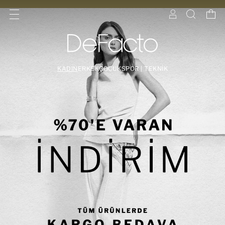
KADIN
ERKEK
ÇOCUK
SPOR | TEKNİK