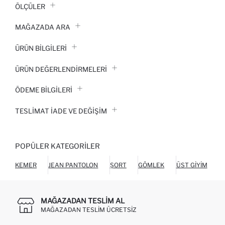
ÖLÇÜLER
MAĞAZADA ARA
ÜRÜN BILGILERI
ÜRÜN DEĞERLENDİRMELERİ
ÖDEME BİLGİLERİ
TESLIMAT İADE VE DEĞIŞIM
POPÜLER KATEGORILER
KEMER
JEAN PANTOLON
ŞORT
GÖMLEK
ÜST GIYIM
C
MAĞAZADAN TESLIM AL
MAĞAZADAN TESLIM ÜCRETSIZ