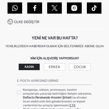
TOPTAN SATIŞ (WHOLESALE PARTNER)
NASIL İADE EDERIM?
MAĞAZALARIMIZ
DEFACTO TEKNOLOJI
GIFT CLUB SIKÇA SORULAN SORULAR
İLETIŞIM FORMU
SITEMAP
İŞLEM REHBERI
MÜŞTERI HIZMETLERI
0850 333 22 86
KAMPANYALAR
ÜLKE DEĞIŞTIR
KIŞISEL VERILERIN KORUNMASI VE GIZLILIK
YENI NE VAR BU HAFTA?
YENILIKLERDEN HABERDAR OLMAK İÇIN BÜLTENIMIZE ABONE OLUN
KIM IÇIN ALIŞVERIŞ YAPIYORSUN?
ERKEK
ÇOCUK
KADIN
E-POSTA ADRESINIZI GIRINIZ
Kampanya, reklam, promosyon, tanıtım
amaçlarıyla yukarıda belirttiğim iletişim adresime,
DeFacto Perakende Anonim Şirketi
tarafından
ticari elektronik ileti gönderilmesini ve kişisel
verilerimin bu amaçla işlenmesini
ETK