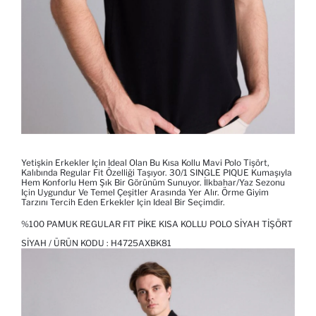
Yetişkin Erkekler Için Ideal Olan Bu Kısa Kollu Mavi Polo Tişört,
Kalıbında Regular Fit Özelliği Taşıyor. 30/1 SINGLE PIQUE Kumaşıyla
Hem Konforlu Hem Şık Bir Görünüm Sunuyor. İlkbahar/Yaz Sezonu
Için Uygundur Ve Temel Çeşitler Arasında Yer Alır. Örme Giyim
Tarzını Tercih Eden Erkekler Için Ideal Bir Seçimdir.
%100 PAMUK REGULAR FIT PIKE KISA KOLLU POLO SIYAH TIŞÖRT
SIYAH / ÜRÜN KODU :
H4725AXBK81