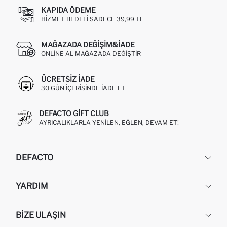
KAPIDA ÖDEME
HIZMET BEDELI SADECE 39,99 TL
MAĞAZADA DEĞIŞIM&İADE
ONLINE AL MAĞAZADA DEĞIŞTIR
ÜCRETSIZ IADE
30 GÜN IÇERISINDE IADE ET
DEFACTO GIFT CLUB
AYRICALIKLARLA YENILEN, EĞLEN, DEVAM ET!
DEFACTO
KURUMSAL
YARDIM
HAKKIMIZDA
İNSAN KAYNAKLARI
SIKÇA SORULAN SORULAR
BIZE ULAŞIN
KURUMSAL SATIŞ
SIPARIŞIMI NASIL TAKIP EDERIM?