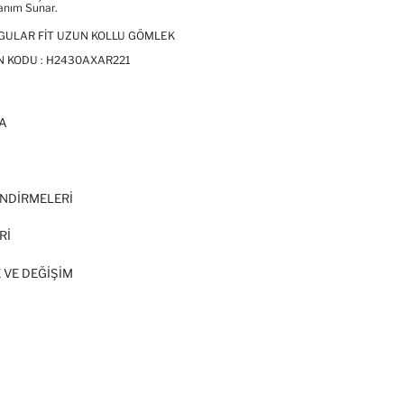
lanım Sunar.
GULAR FIT UZUN KOLLU GÖMLEK
N KODU :
H2430AXAR221
A
I
NDİRMELERİ
Rİ
 VE DEĞIŞIM