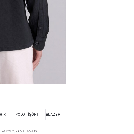
HIRT
POLO TIŞÖRT
BLAZER
LAR FIT UZUN KOLLU GÖMLEK