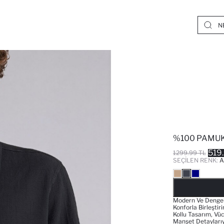
%100 PAMUK
519
1299.99 TL
SEÇILEN RENK:
A
Modern Ve Dengeli
Konforla Birleştir
Kollu Tasarım, Vüc
Manşet Detayları