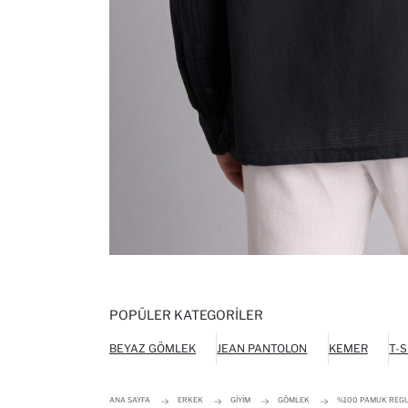
POPÜLER KATEGORILER
BEYAZ GÖMLEK
JEAN PANTOLON
KEMER
T-S
ANA SAYFA
ERKEK
GIYIM
GÖMLEK
%100 PAMUK REGU