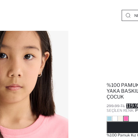
%100 PAMUK 
YAKA BASKIL
ÇOCUK
119.
299.99 TL
SEÇILEN RENK:
P
%100 Pamuk Kız Ç