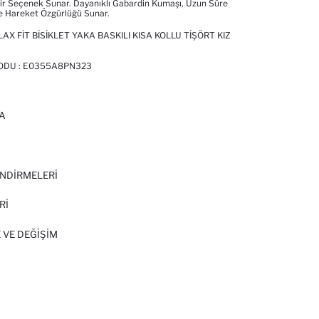
r Seçenek Sunar. Dayanıklı Gabardin Kumaşı, Uzun Süre
e Hareket Özgürlüğü Sunar.
X FIT BISIKLET YAKA BASKILI KISA KOLLU TIŞÖRT KIZ
ODU :
E0355A8PN323
A
I
NDİRMELERİ
Rİ
 VE DEĞIŞIM