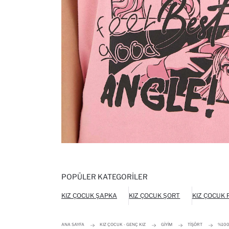
POPÜLER KATEGORILER
KIZ ÇOCUK ŞAPKA
KIZ ÇOCUK ŞORT
KIZ ÇOCUK
ANA SAYFA
KIZ ÇOCUK - GENÇ KIZ
GIYIM
TIŞÖRT
%100