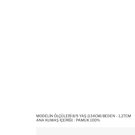
MODELIN ÖLÇÜLERI 8/9 YAŞ (134CM) BEDEN - 1,27CM
ANA KUMAŞ İÇERIĞI: : PAMUK 100%