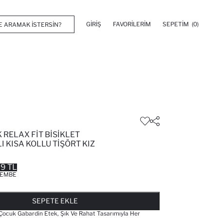
GIRIŞ
FAVORILERIM
SEPETIM
(0)
RELAX FIT BISIKLET
I KISA KOLLU TIŞÖRT KIZ
99 TL
EMBE
FAVORILERE EKLENDI
GELINCE HABER VER
SEPETE EKLENIYOR
SEPETE EKLENDI
SEPETE EKLE
ocuk Gabardin Etek, Şık Ve Rahat Tasarımıyla Her