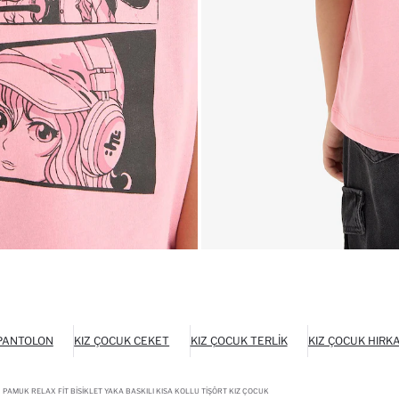
 PANTOLON
KIZ ÇOCUK CEKET
KIZ ÇOCUK TERLIK
KIZ ÇOCUK HIRK
 PAMUK RELAX FIT BISIKLET YAKA BASKILI KISA KOLLU TIŞÖRT KIZ ÇOCUK