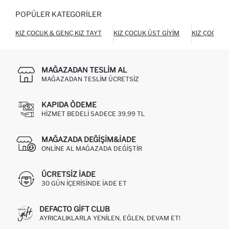
POPÜLER KATEGORILER
KIZ ÇOCUK & GENÇ KIZ TAYT
KIZ ÇOCUK ÜST GIYIM
KIZ ÇOCUK 
MAĞAZADAN TESLIM AL
MAĞAZADAN TESLIM ÜCRETSIZ
KAPIDA ÖDEME
HIZMET BEDELI SADECE 39,99 TL
MAĞAZADA DEĞIŞIM&İADE
ONLINE AL MAĞAZADA DEĞIŞTIR
ÜCRETSIZ IADE
30 GÜN IÇERISINDE IADE ET
DEFACTO GIFT CLUB
AYRICALIKLARLA YENILEN, EĞLEN, DEVAM ET!