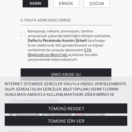
ERKEK
ÇOCUK
KADIN
E-POSTA ADRESINIZI GIRINIZ
Kampanya, reklam, promosyon, tanıtım
amaçlarıyla yukarıda belirttiğim iletişim adresime,
DeFacto Perakende Anonim Şirketi
tarafından
ticari elektronik ileti gönderilmesini ve kişisel
verilerimin bu amaçla işlenmesini
ETK
Bilgilendirme Metni’nde
açıklanan kurallar
çerçevesinde kabul ediyorum.
ŞIMDI ABONE OL!
İNTERNET SITEMIZDE ÇEREZLER YOLUYLA KIŞISEL VERI IŞLENMEKTE
OLUP; GEREKLI OLAN ÇEREZLER, BILGI TOPLUMU HIZMETLERININ
SUNULMASI AMACIYLA KULLANILMAKTADIR. DIĞER BIRINCI VE
ÜÇÜNCÜ TARAF ÇEREZLER ISE SIZE DAHA IYI BIR ALIŞVERIŞ
UYGULAMAMIZI İNDIRIN
DENEYIMI SUNULABILMESI, SITEMIZIN DAHA IŞLEVSEL KILINMASI VE
TÜMÜNÜ REDDET
KIŞISELLEŞTIRMESI VE AÇIK RIZA VERMENIZ HALINDE, SIZLERE
YÖNELIK PAZARLAMA FAALIYETLERININ YAPILMASI AMAÇLARIYLA
TÜMÜNE İZIN VER
SINIRLI OLARAK KULLANILACAKTIR. ÇEREZLERE DAIR TERCIHLERINIZI
%100 PAMUK RELAX FIT BISIKLET YAKA
ÇEREZ TERCIHLERI
PANELI ARACILIĞIYLA HER ZAMAN YÖNETEBILIR,
BASKILI SWEATSHIRT KIZ ÇOCUK
ÇEREZLERLE ILGILI DAHA DETAYLI BILGIYE
ÇEREZ AYDINLATMA