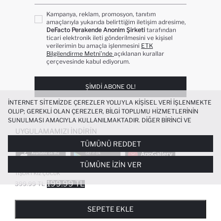
Kampanya, reklam, promosyon, tanıtım
amaçlarıyla yukarıda belirttiğim iletişim adresime,
DeFacto Perakende Anonim Şirketi
tarafından
ticari elektronik ileti gönderilmesini ve kişisel
verilerimin bu amaçla işlenmesini
ETK
Bilgilendirme Metni’nde
açıklanan kurallar
çerçevesinde kabul ediyorum.
ŞIMDI ABONE OL!
İNTERNET SITEMIZDE ÇEREZLER YOLUYLA KIŞISEL VERI IŞLENMEKTE
OLUP; GEREKLI OLAN ÇEREZLER, BILGI TOPLUMU HIZMETLERININ
SUNULMASI AMACIYLA KULLANILMAKTADIR. DIĞER BIRINCI VE
ÜÇÜNCÜ TARAF ÇEREZLER ISE SIZE DAHA IYI BIR ALIŞVERIŞ
UYGULAMAMIZI İNDIRIN
DENEYIMI SUNULABILMESI, SITEMIZIN DAHA IŞLEVSEL KILINMASI VE
TÜMÜNÜ REDDET
KIŞISELLEŞTIRMESI VE AÇIK RIZA VERMENIZ HALINDE, SIZLERE
YÖNELIK PAZARLAMA FAALIYETLERININ YAPILMASI AMAÇLARIYLA
TÜMÜNE İZIN VER
SINIRLI OLARAK KULLANILACAKTIR. ÇEREZLERE DAIR TERCIHLERINIZI
%100 PAMUK RELAXED FIT PENYE
+2
ÇEREZ TERCIHLERI
PANELI ARACILIĞIYLA HER ZAMAN YÖNETEBILIR,
TIŞÖRT KIZ ÇOCUK
ÇEREZLERLE ILGILI DAHA DETAYLI BILGIYE
ÇEREZ AYDINLATMA
199.99 TL
399.99 TL
POPÜLER KATEGORILER
METNI
’NDEN ULAŞABILIRSINIZ.
FAVORILERE EKLENDI
GELINCE HABER VER
SEPETE EKLENIYOR
SEPETE EKLENDI
KADIN MAYO
KADIN BEYAZ TIŞÖRT
SEPETE EKLE
BIKINI
ERKEK BEYAZ TIŞÖRT