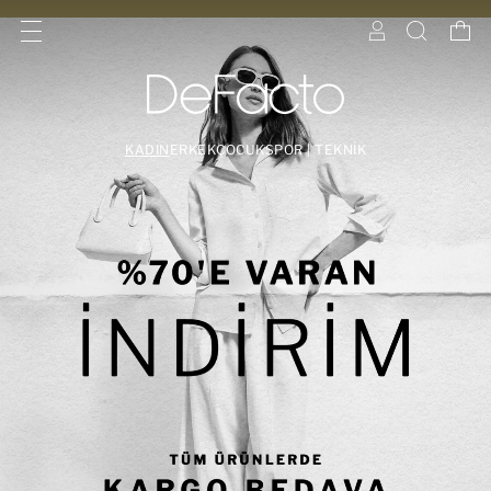
KADIN
ERKEK
ÇOCUK
SPOR | TEKNİK