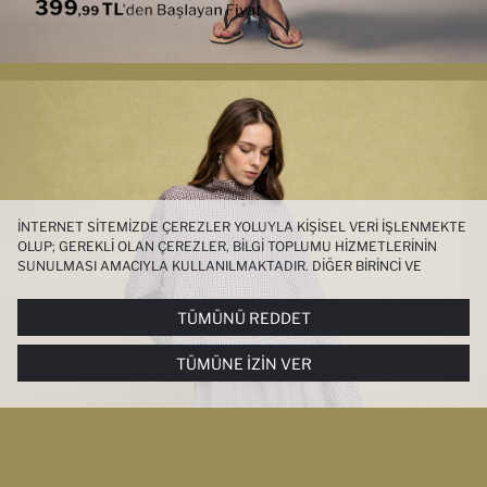
İNTERNET SITEMIZDE ÇEREZLER YOLUYLA KIŞISEL VERI IŞLENMEKTE
OLUP; GEREKLI OLAN ÇEREZLER, BILGI TOPLUMU HIZMETLERININ
SUNULMASI AMACIYLA KULLANILMAKTADIR. DIĞER BIRINCI VE
ÜÇÜNCÜ TARAF ÇEREZLER ISE SIZE DAHA IYI BIR ALIŞVERIŞ
DENEYIMI SUNULABILMESI, SITEMIZIN DAHA IŞLEVSEL KILINMASI VE
TÜMÜNÜ REDDET
KIŞISELLEŞTIRMESI VE AÇIK RIZA VERMENIZ HALINDE, SIZLERE
YÖNELIK PAZARLAMA FAALIYETLERININ YAPILMASI AMAÇLARIYLA
TÜMÜNE İZIN VER
SINIRLI OLARAK KULLANILACAKTIR. ÇEREZLERE DAIR TERCIHLERINIZI
ÇEREZ TERCIHLERI
PANELI ARACILIĞIYLA HER ZAMAN YÖNETEBILIR,
ÇEREZLERLE ILGILI DAHA DETAYLI BILGIYE
ÇEREZ AYDINLATMA
METNI
’NDEN ULAŞABILIRSINIZ.