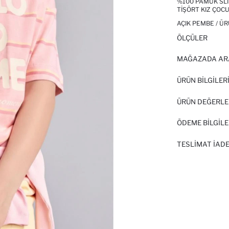
%100 PAMUK SLIM
TIŞÖRT KIZ ÇOC
AÇIK PEMBE / Ü
ÖLÇÜLER
MAĞAZADA AR
ÜRÜN BILGILER
ÜRÜN DEĞERLE
ÖDEME BİLGİLE
TESLIMAT İADE