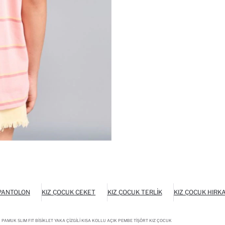
 PANTOLON
KIZ ÇOCUK CEKET
KIZ ÇOCUK TERLIK
KIZ ÇOCUK HIRK
 PAMUK SLIM FIT BISIKLET YAKA ÇIZGILI KISA KOLLU AÇIK PEMBE TIŞÖRT KIZ ÇOCUK