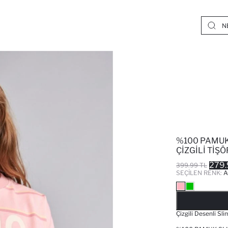
%100 PAMUK 
ÇIZGILI TIŞ
279.
399.99 TL
SEÇILEN RENK:
A
Çizgili Desenli Sli