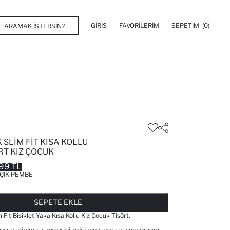
GIRIŞ
FAVORILERIM
SEPETIM
(0)
SLIM FIT KISA KOLLU
ÖRT KIZ ÇOCUK
99 TL
ÇIK PEMBE
FAVORILERE EKLENDI
GELINCE HABER VER
SEPETE EKLENIYOR
SEPETE EKLENDI
SEPETE EKLE
m Fit Bisiklet Yaka Kısa Kollu Kız Çocuk Tişört.