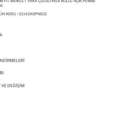
 FIT BISIKLET YAKA ÇIZGILI KISA KOLLU AÇIK PEMBE
UK
RÜN KODU :
G1142A8PN622
A
I
NDİRMELERİ
Rİ
 VE DEĞIŞIM