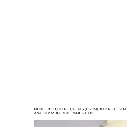
MODELIN ÖLÇÜLERI 11/12 YAŞ (152CM) BEDEN - 1,35CM
ANA KUMAŞ İÇERIĞI: : PAMUK 100%