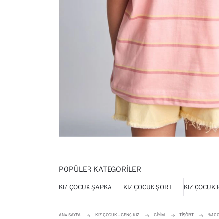
POPÜLER KATEGORILER
KIZ ÇOCUK ŞAPKA
KIZ ÇOCUK ŞORT
KIZ ÇOCUK
ANA SAYFA
KIZ ÇOCUK - GENÇ KIZ
GIYIM
TIŞÖRT
%100