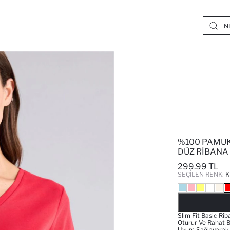
%100 PAMUK 
DÜZ RIBANA 
299.99 TL
SEÇILEN RENK:
K
Slim Fit Basic Ri
Oturur Ve Rahat B
Uyum Sağlayarak G