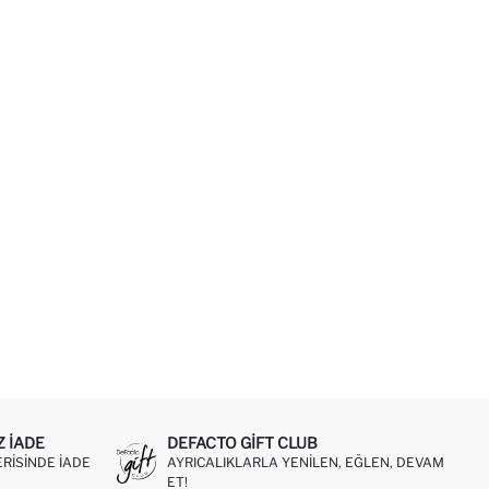
Z IADE
DEFACTO GIFT CLUB
ERISINDE IADE
AYRICALIKLARLA YENILEN, EĞLEN, DEVAM
ET!