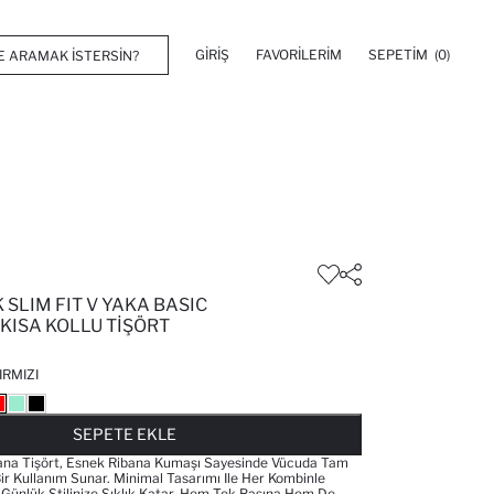
GIRIŞ
FAVORILERIM
SEPETIM
(0)
SLIM FIT V YAKA BASIC
KISA KOLLU TIŞÖRT
IRMIZI
FAVORILERE EKLENDI
GELINCE HABER VER
SEPETE EKLENIYOR
SEPETE EKLENDI
SEPETE EKLE
bana Tişört, Esnek Ribana Kumaşı Sayesinde Vücuda Tam
ir Kullanım Sunar. Minimal Tasarımı Ile Her Kombinle
ünlük Stilinize Şıklık Katar. Hem Tek Başına Hem De