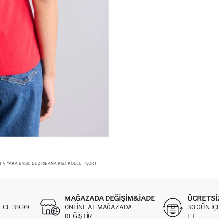
T V YAKA BASIC DÜZ RIBANA KISA KOLLU TIŞÖRT
MAĞAZADA DEĞIŞIM&İADE
ÜCRETSI
ECE 39,99
ONLINE AL MAĞAZADA
30 GÜN IÇ
DEĞIŞTIR
ET