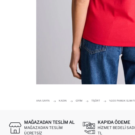
ANA SAYFA
KADIN
GIYIM
TIŞÖRT
%100 PAMUK SLIM FI
MAĞAZADAN TESLIM AL
KAPIDA ÖDEME
MAĞAZADAN TESLIM
HIZMET BEDELI SAD
ÜCRETSIZ
TL