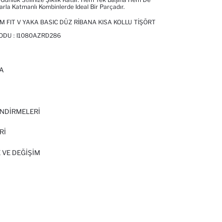
arla Katmanlı Kombinlerde Ideal Bir Parçadır.
M FIT V YAKA BASIC DÜZ RIBANA KISA KOLLU TIŞÖRT
KODU :
I1080AZRD286
A
I
NDİRMELERİ
Rİ
 VE DEĞIŞIM