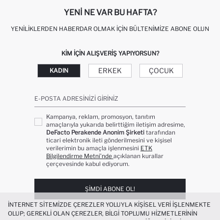
YENI NE VAR BU HAFTA?
YENILIKLERDEN HABERDAR OLMAK İÇIN BÜLTENIMIZE ABONE OLUN
KIM IÇIN ALIŞVERIŞ YAPIYORSUN?
ERKEK
ÇOCUK
KADIN
E-POSTA ADRESINIZI GIRINIZ
Kampanya, reklam, promosyon, tanıtım
amaçlarıyla yukarıda belirttiğim iletişim adresime,
DeFacto Perakende Anonim Şirketi
tarafından
ticari elektronik ileti gönderilmesini ve kişisel
verilerimin bu amaçla işlenmesini
ETK
Bilgilendirme Metni’nde
açıklanan kurallar
çerçevesinde kabul ediyorum.
ŞIMDI ABONE OL!
İNTERNET SITEMIZDE ÇEREZLER YOLUYLA KIŞISEL VERI IŞLENMEKTE
OLUP; GEREKLI OLAN ÇEREZLER, BILGI TOPLUMU HIZMETLERININ