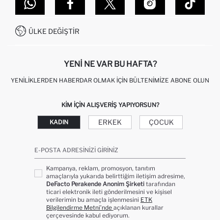
DEFACTO TEKNOLOJI
GIFT CLUB SIKÇA SORULAN SORULAR
İLETIŞIM FORMU
SITEMAP
İŞLEM REHBERI
MÜŞTERI HIZMETLERI
0850 333 22 86
KAMPANYALAR
ÜLKE DEĞIŞTIR
KIŞISEL VERILERIN KORUNMASI VE GIZLILIK
YENI NE VAR BU HAFTA?
YENILIKLERDEN HABERDAR OLMAK İÇIN BÜLTENIMIZE ABONE OLUN
KIM IÇIN ALIŞVERIŞ YAPIYORSUN?
ERKEK
ÇOCUK
KADIN
E-POSTA ADRESINIZI GIRINIZ
Kampanya, reklam, promosyon, tanıtım
amaçlarıyla yukarıda belirttiğim iletişim adresime,
DeFacto Perakende Anonim Şirketi
tarafından
ticari elektronik ileti gönderilmesini ve kişisel
verilerimin bu amaçla işlenmesini
ETK
Bilgilendirme Metni’nde
açıklanan kurallar
çerçevesinde kabul ediyorum.