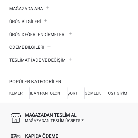
MAĞAZADA ARA
ÜRÜN BILGILERI
ÜRÜN DEĞERLENDİRMELERİ
ÖDEME BİLGİLERİ
TESLIMAT İADE VE DEĞIŞIM
POPÜLER KATEGORILER
KEMER
JEAN PANTOLON
ŞORT
GÖMLEK
ÜST GIYIM
C
MAĞAZADAN TESLIM AL
MAĞAZADAN TESLIM ÜCRETSIZ
KAPIDA ÖDEME