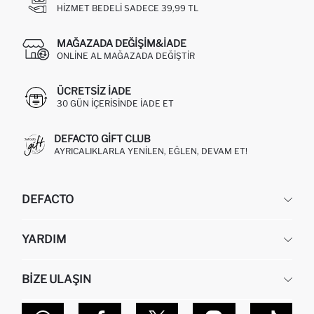
HIZMET BEDELI SADECE 39,99 TL
MAĞAZADA DEĞIŞIM&İADE
ONLINE AL MAĞAZADA DEĞIŞTIR
ÜCRETSIZ IADE
30 GÜN IÇERISINDE IADE ET
DEFACTO GIFT CLUB
AYRICALIKLARLA YENILEN, EĞLEN, DEVAM ET!
DEFACTO
KURUMSAL
YARDIM
HAKKIMIZDA
İNSAN KAYNAKLARI
SIKÇA SORULAN SORULAR
BIZE ULAŞIN
KURUMSAL SATIŞ
SIPARIŞIMI NASIL TAKIP EDERIM?
TOPTAN SATIŞ (WHOLESALE PARTNER)
NASIL İADE EDERIM?
MAĞAZALARIMIZ