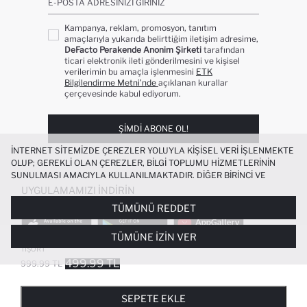
E-POSTA ADRESINIZI GIRINIZ
Kampanya, reklam, promosyon, tanıtım
amaçlarıyla yukarıda belirttiğim iletişim adresime,
DeFacto Perakende Anonim Şirketi
tarafından
ticari elektronik ileti gönderilmesini ve kişisel
verilerimin bu amaçla işlenmesini
ETK
Bilgilendirme Metni’nde
açıklanan kurallar
çerçevesinde kabul ediyorum.
ŞIMDI ABONE OL!
İNTERNET SITEMIZDE ÇEREZLER YOLUYLA KIŞISEL VERI IŞLENMEKTE
OLUP; GEREKLI OLAN ÇEREZLER, BILGI TOPLUMU HIZMETLERININ
SUNULMASI AMACIYLA KULLANILMAKTADIR. DIĞER BIRINCI VE
ÜÇÜNCÜ TARAF ÇEREZLER ISE SIZE DAHA IYI BIR ALIŞVERIŞ
UYGULAMAMIZI İNDIRIN
DENEYIMI SUNULABILMESI, SITEMIZIN DAHA IŞLEVSEL KILINMASI VE
TÜMÜNÜ REDDET
KIŞISELLEŞTIRMESI VE AÇIK RIZA VERMENIZ HALINDE, SIZLERE
YÖNELIK PAZARLAMA FAALIYETLERININ YAPILMASI AMAÇLARIYLA
TÜMÜNE İZIN VER
SINIRLI OLARAK KULLANILACAKTIR. ÇEREZLERE DAIR TERCIHLERINIZI
%100 PAMUK STANDART FIT TRIKO POLO
+1
ÇEREZ TERCIHLERI
PANELI ARACILIĞIYLA HER ZAMAN YÖNETEBILIR,
TIŞÖRT
ÇEREZLERLE ILGILI DAHA DETAYLI BILGIYE
ÇEREZ AYDINLATMA
499.99 TL
999.99 TL
POPÜLER KATEGORILER
METNI
’NDEN ULAŞABILIRSINIZ.
FAVORILERE EKLENDI
GELINCE HABER VER
SEPETE EKLENIYOR
SEPETE EKLENDI
KADIN MAYO
KADIN BEYAZ TIŞÖRT
SEPETE EKLE