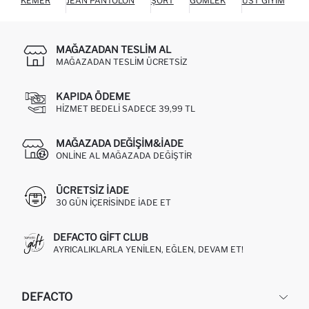
KEMER
JEAN PANTOLON
ŞORT
GÖMLEK
ÜST GIYIM
C
MAĞAZADAN TESLIM AL
MAĞAZADAN TESLIM ÜCRETSIZ
KAPIDA ÖDEME
HIZMET BEDELI SADECE 39,99 TL
MAĞAZADA DEĞIŞIM&İADE
ONLINE AL MAĞAZADA DEĞIŞTIR
ÜCRETSIZ IADE
30 GÜN IÇERISINDE IADE ET
DEFACTO GIFT CLUB
AYRICALIKLARLA YENILEN, EĞLEN, DEVAM ET!
DEFACTO