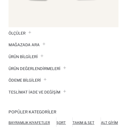
ÖLÇÜLER
MAĞAZADA ARA
ÜRÜN BILGILERI
ÜRÜN DEĞERLENDİRMELERİ
ÖDEME BİLGİLERİ
TESLIMAT İADE VE DEĞIŞIM
POPÜLER KATEGORILER
BAYRAMLIK KIYAFETLER
ŞORT
TAKIM & SET
ALT GIYIM
O