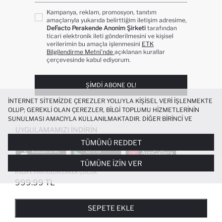
Kampanya, reklam, promosyon, tanıtım
amaçlarıyla yukarıda belirttiğim iletişim adresime,
DeFacto Perakende Anonim Şirketi
tarafından
ticari elektronik ileti gönderilmesini ve kişisel
verilerimin bu amaçla işlenmesini
ETK
Bilgilendirme Metni’nde
açıklanan kurallar
çerçevesinde kabul ediyorum.
ŞIMDI ABONE OL!
İNTERNET SITEMIZDE ÇEREZLER YOLUYLA KIŞISEL VERI IŞLENMEKTE
OLUP; GEREKLI OLAN ÇEREZLER, BILGI TOPLUMU HIZMETLERININ
SUNULMASI AMACIYLA KULLANILMAKTADIR. DIĞER BIRINCI VE
ÜÇÜNCÜ TARAF ÇEREZLER ISE SIZE DAHA IYI BIR ALIŞVERIŞ
UYGULAMAMIZI İNDIRIN
DENEYIMI SUNULABILMESI, SITEMIZIN DAHA IŞLEVSEL KILINMASI VE
TÜMÜNÜ REDDET
KIŞISELLEŞTIRMESI VE AÇIK RIZA VERMENIZ HALINDE, SIZLERE
YÖNELIK PAZARLAMA FAALIYETLERININ YAPILMASI AMAÇLARIYLA
TÜMÜNE İZIN VER
SINIRLI OLARAK KULLANILACAKTIR. ÇEREZLERE DAIR TERCIHLERINIZI
%100 PAMUK STANDART PAÇA FITILLI
ÇEREZ TERCIHLERI
PANELI ARACILIĞIYLA HER ZAMAN YÖNETEBILIR,
KADIFE PANTOLON ERKEK ÇOCUK
ÇEREZLERLE ILGILI DAHA DETAYLI BILGIYE
ÇEREZ AYDINLATMA
999.99 TL
POPÜLER KATEGORILER
METNI
’NDEN ULAŞABILIRSINIZ.
FAVORILERE EKLENDI
GELINCE HABER VER
SEPETE EKLENIYOR
SEPETE EKLENDI
KADIN MAYO
KADIN BEYAZ TIŞÖRT
SEPETE EKLE
BIKINI
ERKEK BEYAZ TIŞÖRT