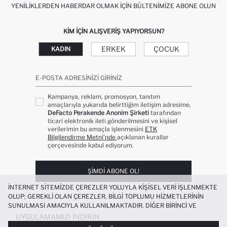
YENILIKLERDEN HABERDAR OLMAK İÇIN BÜLTENIMIZE ABONE OLUN
KIM IÇIN ALIŞVERIŞ YAPIYORSUN?
ERKEK
ÇOCUK
KADIN
E-POSTA ADRESINIZI GIRINIZ
Kampanya, reklam, promosyon, tanıtım
amaçlarıyla yukarıda belirttiğim iletişim adresime,
DeFacto Perakende Anonim Şirketi
tarafından
ticari elektronik ileti gönderilmesini ve kişisel
verilerimin bu amaçla işlenmesini
ETK
Bilgilendirme Metni’nde
açıklanan kurallar
çerçevesinde kabul ediyorum.
ŞIMDI ABONE OL!
İNTERNET SITEMIZDE ÇEREZLER YOLUYLA KIŞISEL VERI IŞLENMEKTE
OLUP; GEREKLI OLAN ÇEREZLER, BILGI TOPLUMU HIZMETLERININ
SUNULMASI AMACIYLA KULLANILMAKTADIR. DIĞER BIRINCI VE
ÜÇÜNCÜ TARAF ÇEREZLER ISE SIZE DAHA IYI BIR ALIŞVERIŞ
UYGULAMAMIZI İNDIRIN
DENEYIMI SUNULABILMESI, SITEMIZIN DAHA IŞLEVSEL KILINMASI VE