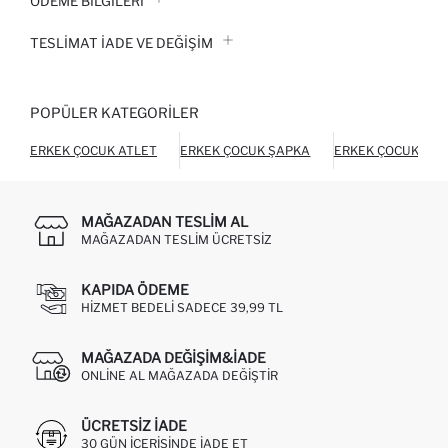
ÖDEME BİLGİLERİ
TESLIMAT İADE VE DEĞIŞIM
POPÜLER KATEGORILER
ERKEK ÇOCUK ATLET
ERKEK ÇOCUK ŞAPKA
ERKEK ÇOCUK ŞOR
MAĞAZADAN TESLIM AL
MAĞAZADAN TESLIM ÜCRETSIZ
KAPIDA ÖDEME
HIZMET BEDELI SADECE 39,99 TL
MAĞAZADA DEĞIŞIM&İADE
ONLINE AL MAĞAZADA DEĞIŞTIR
ÜCRETSIZ IADE
30 GÜN IÇERISINDE IADE ET