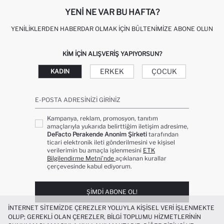
YENI NE VAR BU HAFTA?
YENILIKLERDEN HABERDAR OLMAK İÇIN BÜLTENIMIZE ABONE OLUN
KIM IÇIN ALIŞVERIŞ YAPIYORSUN?
ERKEK
ÇOCUK
KADIN
E-POSTA ADRESINIZI GIRINIZ
Kampanya, reklam, promosyon, tanıtım
amaçlarıyla yukarıda belirttiğim iletişim adresime,
DeFacto Perakende Anonim Şirketi
tarafından
ticari elektronik ileti gönderilmesini ve kişisel
verilerimin bu amaçla işlenmesini
ETK
Bilgilendirme Metni’nde
açıklanan kurallar
çerçevesinde kabul ediyorum.
ŞIMDI ABONE OL!
İNTERNET SITEMIZDE ÇEREZLER YOLUYLA KIŞISEL VERI IŞLENMEKTE
OLUP; GEREKLI OLAN ÇEREZLER, BILGI TOPLUMU HIZMETLERININ