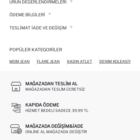
ÜRÜN DEĞERLENDİRMELERİ
ÖDEME BİLGİLERİ
TESLIMAT İADE VE DEĞIŞIM
POPÜLER KATEGORILER
MOM JEAN
FLARE JEAN
KADIN ATLET
DENIM KOLEKSIYONU
MAĞAZADAN TESLIM AL
MAĞAZADAN TESLIM ÜCRETSIZ
KAPIDA ÖDEME
HIZMET BEDELI SADECE 39,99 TL
MAĞAZADA DEĞIŞIM&İADE
ONLINE AL MAĞAZADA DEĞIŞTIR