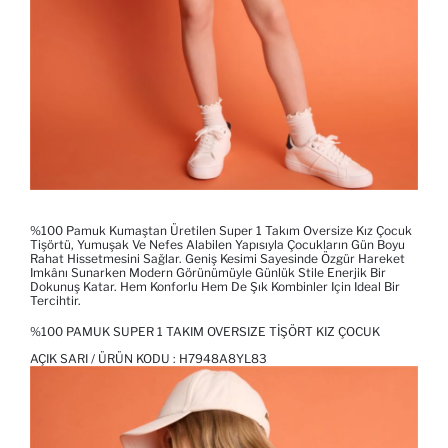
%100 Pamuk Kumaştan Üretilen Super 1 Takım Oversize Kız Çocuk
Tişörtü, Yumuşak Ve Nefes Alabilen Yapısıyla Çocukların Gün Boyu
Rahat Hissetmesini Sağlar. Geniş Kesimi Sayesinde Özgür Hareket
Imkânı Sunarken Modern Görünümüyle Günlük Stile Enerjik Bir
Dokunuş Katar. Hem Konforlu Hem De Şık Kombinler Için Ideal Bir
Tercihtir.
%100 PAMUK SUPER 1 TAKIM OVERSIZE TIŞÖRT KIZ ÇOCUK
AÇIK SARI / ÜRÜN KODU :
H7948A8YL83