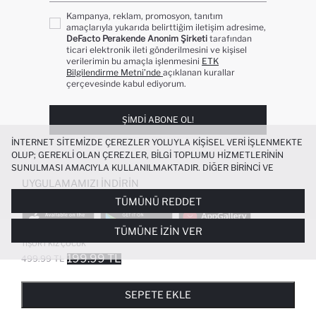
Kampanya, reklam, promosyon, tanıtım
amaçlarıyla yukarıda belirttiğim iletişim adresime,
DeFacto Perakende Anonim Şirketi
tarafından
ticari elektronik ileti gönderilmesini ve kişisel
verilerimin bu amaçla işlenmesini
ETK
Bilgilendirme Metni’nde
açıklanan kurallar
çerçevesinde kabul ediyorum.
ŞIMDI ABONE OL!
İNTERNET SITEMIZDE ÇEREZLER YOLUYLA KIŞISEL VERI IŞLENMEKTE
OLUP; GEREKLI OLAN ÇEREZLER, BILGI TOPLUMU HIZMETLERININ
SUNULMASI AMACIYLA KULLANILMAKTADIR. DIĞER BIRINCI VE
ÜÇÜNCÜ TARAF ÇEREZLER ISE SIZE DAHA IYI BIR ALIŞVERIŞ
UYGULAMAMIZI İNDIRIN
DENEYIMI SUNULABILMESI, SITEMIZIN DAHA IŞLEVSEL KILINMASI VE
TÜMÜNÜ REDDET
KIŞISELLEŞTIRMESI VE AÇIK RIZA VERMENIZ HALINDE, SIZLERE
YÖNELIK PAZARLAMA FAALIYETLERININ YAPILMASI AMAÇLARIYLA
TÜMÜNE İZIN VER
SINIRLI OLARAK KULLANILACAKTIR. ÇEREZLERE DAIR TERCIHLERINIZI
%100 PAMUK SUPER 1 TAKIM OVERSIZE
ÇEREZ TERCIHLERI
PANELI ARACILIĞIYLA HER ZAMAN YÖNETEBILIR,
TIŞÖRT KIZ ÇOCUK
ÇEREZLERLE ILGILI DAHA DETAYLI BILGIYE
ÇEREZ AYDINLATMA
199.99 TL
499.99 TL
POPÜLER KATEGORILER
METNI
’NDEN ULAŞABILIRSINIZ.
FAVORILERE EKLENDI
GELINCE HABER VER
SEPETE EKLENIYOR
SEPETE EKLENDI
KADIN MAYO
KADIN BEYAZ TIŞÖRT
SEPETE EKLE
BIKINI
ERKEK BEYAZ TIŞÖRT
HASIR ŞAPKA
TESETTÜR ELBISE