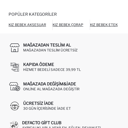
POPÜLER KATEGORILER
KIZ BEBEK AKSESUAR
KIZ BEBEK ÇORAP
KIZ BEBEK ETEK
K
MAĞAZADAN TESLIM AL
MAĞAZADAN TESLIM ÜCRETSIZ
KAPIDA ÖDEME
HIZMET BEDELI SADECE 39,99 TL
MAĞAZADA DEĞIŞIM&İADE
ONLINE AL MAĞAZADA DEĞIŞTIR
ÜCRETSIZ IADE
30 GÜN IÇERISINDE IADE ET
DEFACTO GIFT CLUB
AYRICALIKLARLA YENILEN, EĞLEN, DEVAM ET!