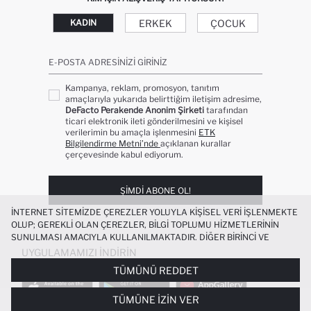
ERKEK
ÇOCUK
KADIN
E-POSTA ADRESINIZI GIRINIZ
Kampanya, reklam, promosyon, tanıtım
amaçlarıyla yukarıda belirttiğim iletişim adresime,
DeFacto Perakende Anonim Şirketi
tarafından
ticari elektronik ileti gönderilmesini ve kişisel
verilerimin bu amaçla işlenmesini
ETK
Bilgilendirme Metni’nde
açıklanan kurallar
çerçevesinde kabul ediyorum.
ŞIMDI ABONE OL!
İNTERNET SITEMIZDE ÇEREZLER YOLUYLA KIŞISEL VERI IŞLENMEKTE
OLUP; GEREKLI OLAN ÇEREZLER, BILGI TOPLUMU HIZMETLERININ
SUNULMASI AMACIYLA KULLANILMAKTADIR. DIĞER BIRINCI VE
ÜÇÜNCÜ TARAF ÇEREZLER ISE SIZE DAHA IYI BIR ALIŞVERIŞ
UYGULAMAMIZI İNDIRIN
DENEYIMI SUNULABILMESI, SITEMIZIN DAHA IŞLEVSEL KILINMASI VE
TÜMÜNÜ REDDET
KIŞISELLEŞTIRMESI VE AÇIK RIZA VERMENIZ HALINDE, SIZLERE
YÖNELIK PAZARLAMA FAALIYETLERININ YAPILMASI AMAÇLARIYLA
TÜMÜNE İZIN VER
SINIRLI OLARAK KULLANILACAKTIR. ÇEREZLERE DAIR TERCIHLERINIZI
%100 PAMUK UZUN KOLLU JEAN ELBISE