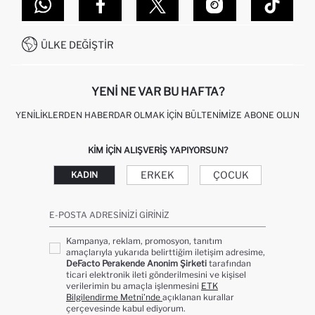
DEFACTO TEKNOLOJI
GIFT CLUB SIKÇA SORULAN SORULAR
İLETIŞIM FORMU
SITEMAP
İŞLEM REHBERI
MÜŞTERI HIZMETLERI
0850 333 22 86
KAMPANYALAR
ÜLKE DEĞIŞTIR
KIŞISEL VERILERIN KORUNMASI VE GIZLILIK
YENI NE VAR BU HAFTA?
YENILIKLERDEN HABERDAR OLMAK İÇIN BÜLTENIMIZE ABONE OLUN
KIM IÇIN ALIŞVERIŞ YAPIYORSUN?
ERKEK
ÇOCUK
KADIN
E-POSTA ADRESINIZI GIRINIZ
Kampanya, reklam, promosyon, tanıtım
amaçlarıyla yukarıda belirttiğim iletişim adresime,
DeFacto Perakende Anonim Şirketi
tarafından
ticari elektronik ileti gönderilmesini ve kişisel
verilerimin bu amaçla işlenmesini
ETK
Bilgilendirme Metni’nde
açıklanan kurallar
çerçevesinde kabul ediyorum.