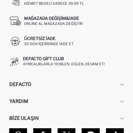
HIZMET BEDELI SADECE 39,99 TL
MAĞAZADA DEĞIŞIM&İADE
ONLINE AL MAĞAZADA DEĞIŞTIR
ÜCRETSIZ IADE
30 GÜN IÇERISINDE IADE ET
DEFACTO GIFT CLUB
AYRICALIKLARLA YENILEN, EĞLEN, DEVAM ET!
DEFACTO
KURUMSAL
YARDIM
HAKKIMIZDA
İNSAN KAYNAKLARI
SIKÇA SORULAN SORULAR
BIZE ULAŞIN
KURUMSAL SATIŞ
SIPARIŞIMI NASIL TAKIP EDERIM?
TOPTAN SATIŞ (WHOLESALE PARTNER)
NASIL İADE EDERIM?
MAĞAZALARIMIZ