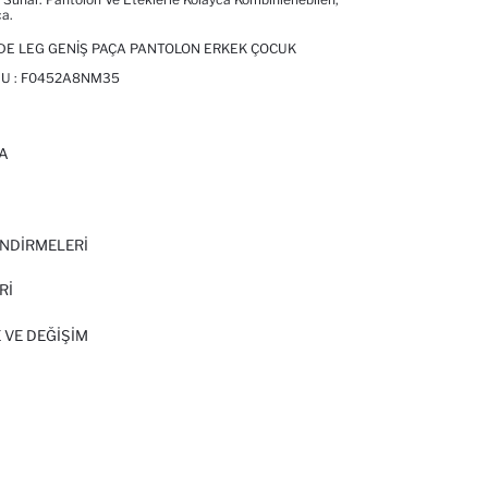
a.
DE LEG GENIŞ PAÇA PANTOLON ERKEK ÇOCUK
U :
F0452A8NM35
A
I
NDİRMELERİ
Rİ
 VE DEĞIŞIM