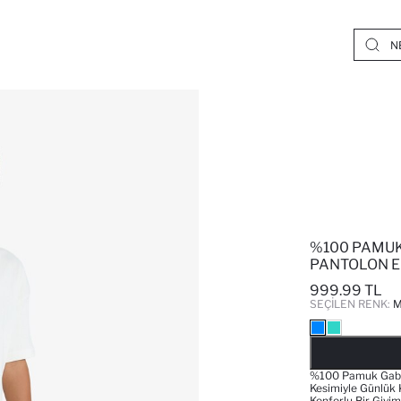
%100 PAMUK
PANTOLON E
999.99 TL
SEÇILEN RENK:
M
%100 Pamuk Gabar
Kesimiyle Günlük 
Konforlu Bir Giyi