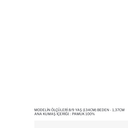
MODELIN ÖLÇÜLERI 8/9 YAŞ (134CM) BEDEN - 1,37CM
ANA KUMAŞ İÇERIĞI: : PAMUK 100%