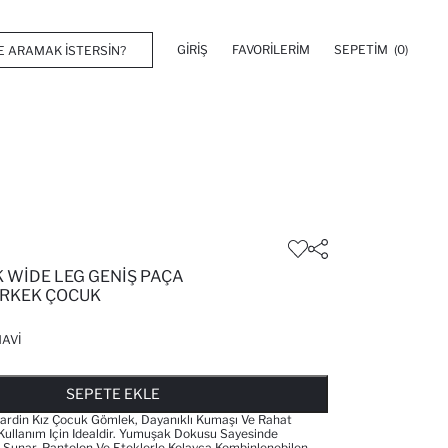
GIRIŞ
FAVORILERIM
SEPETIM
(0)
 WIDE LEG GENIŞ PAÇA
RKEK ÇOCUK
AVI
FAVORILERE EKLENDI
GELINCE HABER VER
SEPETE EKLENIYOR
SEPETE EKLENDI
SEPETE EKLE
din Kız Çocuk Gömlek, Dayanıklı Kumaşı Ve Rahat
Kullanım Için Idealdir. Yumuşak Dokusu Sayesinde
m Sunar. Pantolon Ve Eteklerle Kolayca Kombinlenebilen,