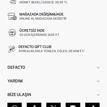
HIZMET BEDELI SADECE 39,99 TL
MAĞAZADA DEĞIŞIM&İADE
ONLINE AL MAĞAZADA DEĞIŞTIR
ÜCRETSIZ IADE
30 GÜN IÇERISINDE IADE ET
DEFACTO GIFT CLUB
AYRICALIKLARLA YENILEN, EĞLEN, DEVAM ET!
DEFACTO
KURUMSAL
YARDIM
HAKKIMIZDA
İNSAN KAYNAKLARI
SIKÇA SORULAN SORULAR
BIZE ULAŞIN
KURUMSAL SATIŞ
SIPARIŞIMI NASIL TAKIP EDERIM?
TOPTAN SATIŞ (WHOLESALE PARTNER)
NASIL İADE EDERIM?
MAĞAZALARIMIZ