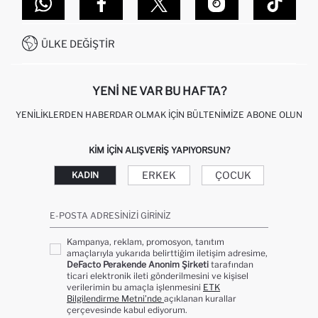
DEFACTO TEKNOLOJI
GIFT CLUB SIKÇA SORULAN SORULAR
İLETIŞIM FORMU
SITEMAP
İŞLEM REHBERI
MÜŞTERI HIZMETLERI
0850 333 22 86
KAMPANYALAR
ÜLKE DEĞIŞTIR
KIŞISEL VERILERIN KORUNMASI VE GIZLILIK
YENI NE VAR BU HAFTA?
YENILIKLERDEN HABERDAR OLMAK İÇIN BÜLTENIMIZE ABONE OLUN
KIM IÇIN ALIŞVERIŞ YAPIYORSUN?
ERKEK
ÇOCUK
KADIN
E-POSTA ADRESINIZI GIRINIZ
Kampanya, reklam, promosyon, tanıtım
amaçlarıyla yukarıda belirttiğim iletişim adresime,
DeFacto Perakende Anonim Şirketi
tarafından
ticari elektronik ileti gönderilmesini ve kişisel
verilerimin bu amaçla işlenmesini
ETK
Bilgilendirme Metni’nde
açıklanan kurallar
çerçevesinde kabul ediyorum.