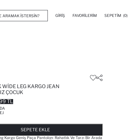
GIRIŞ
FAVORILERIM
SEPETIM
(0)
 WIDE LEG KARGO JEAN
IZ ÇOCUK
99 TL
'DA
EJ
FAVORILERE EKLENDI
GELINCE HABER VER
SEPETE EKLENIYOR
SEPETE EKLENDI
SEPETE EKLE
g Kargo Geniş Paça Pantolon: Rahatlık Ve Tarzı Bir Arada