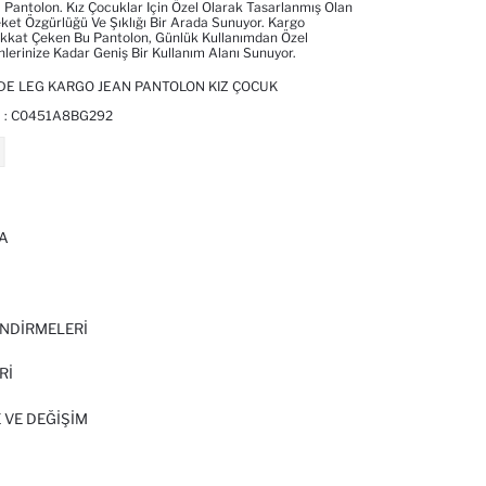
Pantolon. Kız Çocuklar Için Özel Olarak Tasarlanmış Olan
ket Özgürlüğü Ve Şıklığı Bir Arada Sunuyor. Kargo
ikkat Çeken Bu Pantolon, Günlük Kullanımdan Özel
lerinize Kadar Geniş Bir Kullanım Alanı Sunuyor.
DE LEG KARGO JEAN PANTOLON KIZ ÇOCUK
 :
C0451A8BG292
A
I
NDİRMELERİ
Rİ
 VE DEĞIŞIM