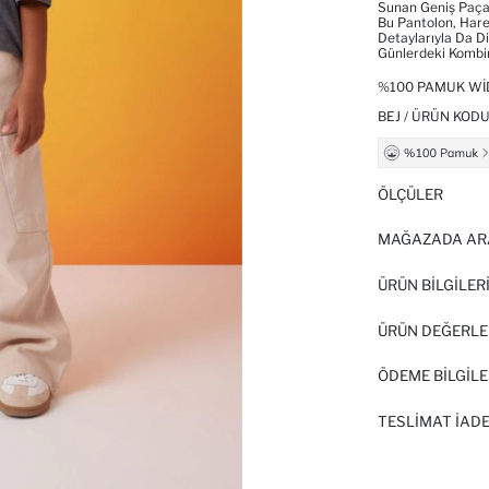
Sunan Geniş Paça 
Bu Pantolon, Hare
Detaylarıyla Da D
Günlerdeki Kombin
%100 PAMUK WI
BEJ / ÜRÜN KODU
ÖLÇÜLER
MAĞAZADA AR
ÜRÜN BILGILER
ÜRÜN DEĞERLE
ÖDEME BİLGİLE
TESLIMAT İADE