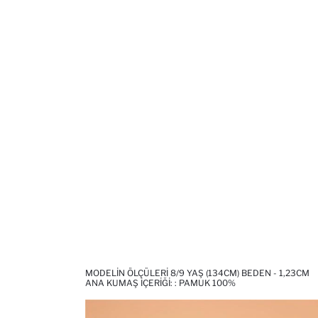
MODELIN ÖLÇÜLERI 8/9 YAŞ (134CM) BEDEN - 1,23CM
ANA KUMAŞ İÇERIĞI: : PAMUK 100%