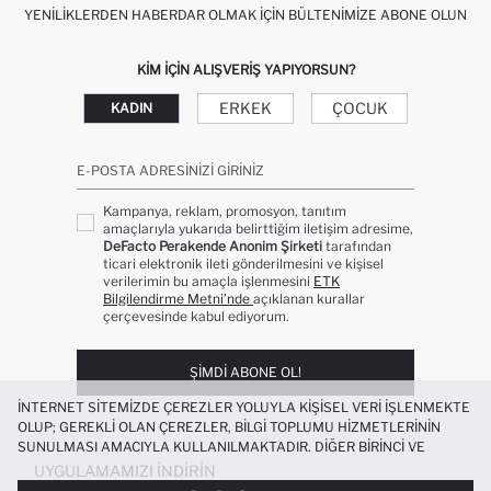
YENILIKLERDEN HABERDAR OLMAK İÇIN BÜLTENIMIZE ABONE OLUN
KIM IÇIN ALIŞVERIŞ YAPIYORSUN?
ERKEK
ÇOCUK
KADIN
E-POSTA ADRESINIZI GIRINIZ
Kampanya, reklam, promosyon, tanıtım
amaçlarıyla yukarıda belirttiğim iletişim adresime,
DeFacto Perakende Anonim Şirketi
tarafından
ticari elektronik ileti gönderilmesini ve kişisel
verilerimin bu amaçla işlenmesini
ETK
Bilgilendirme Metni’nde
açıklanan kurallar
çerçevesinde kabul ediyorum.
ŞIMDI ABONE OL!
İNTERNET SITEMIZDE ÇEREZLER YOLUYLA KIŞISEL VERI IŞLENMEKTE
OLUP; GEREKLI OLAN ÇEREZLER, BILGI TOPLUMU HIZMETLERININ
SUNULMASI AMACIYLA KULLANILMAKTADIR. DIĞER BIRINCI VE
ÜÇÜNCÜ TARAF ÇEREZLER ISE SIZE DAHA IYI BIR ALIŞVERIŞ
UYGULAMAMIZI İNDIRIN
DENEYIMI SUNULABILMESI, SITEMIZIN DAHA IŞLEVSEL KILINMASI VE