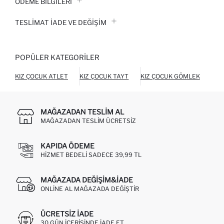
ÖDEME BİLGİLERİ
TESLIMAT İADE VE DEĞIŞIM
POPÜLER KATEGORILER
KIZ ÇOCUK ATLET
KIZ ÇOCUK TAYT
KIZ ÇOCUK GÖMLEK
KIZ
MAĞAZADAN TESLIM AL
MAĞAZADAN TESLIM ÜCRETSIZ
KAPIDA ÖDEME
HIZMET BEDELI SADECE 39,99 TL
MAĞAZADA DEĞIŞIM&İADE
ONLINE AL MAĞAZADA DEĞIŞTIR
ÜCRETSIZ IADE
30 GÜN IÇERISINDE IADE ET