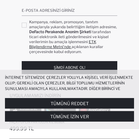
E-POSTA ADRESINIZI GIRINIZ
Kampanya, reklam, promosyon, tanıtım
amaçlarıyla yukarıda belirttiğim iletişim adresime,
DeFacto Perakende Anonim Şirketi
tarafından
ticari elektronik ileti gönderilmesini ve kişisel
verilerimin bu amaçla işlenmesini
ETK
Bilgilendirme Metni’nde
açıklanan kurallar
çerçevesinde kabul ediyorum.
ŞIMDI ABONE OL!
İNTERNET SITEMIZDE ÇEREZLER YOLUYLA KIŞISEL VERI IŞLENMEKTE
OLUP; GEREKLI OLAN ÇEREZLER, BILGI TOPLUMU HIZMETLERININ
SUNULMASI AMACIYLA KULLANILMAKTADIR. DIĞER BIRINCI VE
ÜÇÜNCÜ TARAF ÇEREZLER ISE SIZE DAHA IYI BIR ALIŞVERIŞ
UYGULAMAMIZI İNDIRIN
DENEYIMI SUNULABILMESI, SITEMIZIN DAHA IŞLEVSEL KILINMASI VE
TÜMÜNÜ REDDET
KIŞISELLEŞTIRMESI VE AÇIK RIZA VERMENIZ HALINDE, SIZLERE
YÖNELIK PAZARLAMA FAALIYETLERININ YAPILMASI AMAÇLARIYLA
TÜMÜNE İZIN VER
SINIRLI OLARAK KULLANILACAKTIR. ÇEREZLERE DAIR TERCIHLERINIZI
%100 PAMUK WIDE LEG PUANTIYELI DÜZ
ÇEREZ TERCIHLERI
PANELI ARACILIĞIYLA HER ZAMAN YÖNETEBILIR,
PAÇA POPLIN PANTOLON KIZ BEBEK
ÇEREZLERLE ILGILI DAHA DETAYLI BILGIYE
ÇEREZ AYDINLATMA
499.99 TL
POPÜLER KATEGORILER
METNI
’NDEN ULAŞABILIRSINIZ.
FAVORILERE EKLENDI
GELINCE HABER VER
SEPETE EKLENIYOR
SEPETE EKLENDI