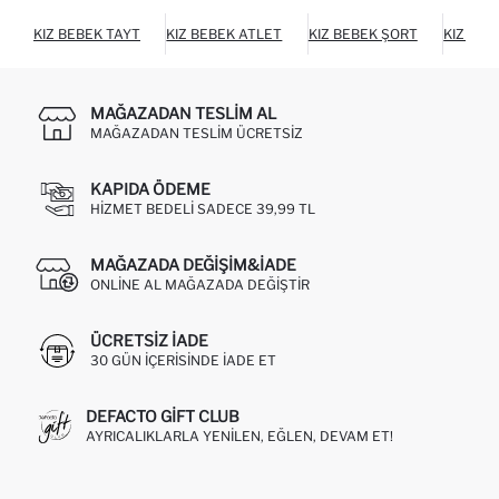
KIZ BEBEK TAYT
KIZ BEBEK ATLET
KIZ BEBEK ŞORT
KIZ BEB
MAĞAZADAN TESLIM AL
MAĞAZADAN TESLIM ÜCRETSIZ
KAPIDA ÖDEME
HIZMET BEDELI SADECE 39,99 TL
MAĞAZADA DEĞIŞIM&İADE
ONLINE AL MAĞAZADA DEĞIŞTIR
ÜCRETSIZ IADE
30 GÜN IÇERISINDE IADE ET
DEFACTO GIFT CLUB
AYRICALIKLARLA YENILEN, EĞLEN, DEVAM ET!