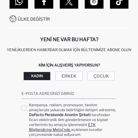
DEFACTO TEKNOLOJI
GIFT CLUB SIKÇA SORULAN SORULAR
İLETIŞIM FORMU
SITEMAP
İŞLEM REHBERI
MÜŞTERI HIZMETLERI
0850 333 22 86
KAMPANYALAR
ÜLKE DEĞIŞTIR
KIŞISEL VERILERIN KORUNMASI VE GIZLILIK
YENI NE VAR BU HAFTA?
YENILIKLERDEN HABERDAR OLMAK İÇIN BÜLTENIMIZE ABONE OLUN
KIM IÇIN ALIŞVERIŞ YAPIYORSUN?
ERKEK
ÇOCUK
KADIN
E-POSTA ADRESINIZI GIRINIZ
Kampanya, reklam, promosyon, tanıtım
amaçlarıyla yukarıda belirttiğim iletişim adresime,
DeFacto Perakende Anonim Şirketi
tarafından
ticari elektronik ileti gönderilmesini ve kişisel
verilerimin bu amaçla işlenmesini
ETK
Bilgilendirme Metni’nde
açıklanan kurallar
çerçevesinde kabul ediyorum.