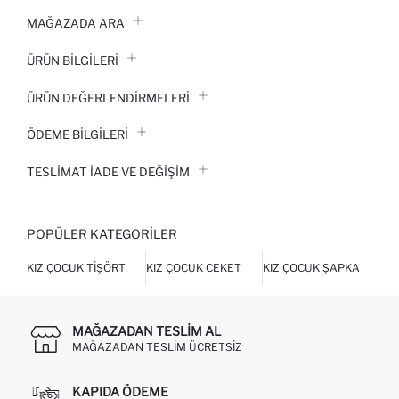
MAĞAZADA ARA
ÜRÜN BILGILERI
ÜRÜN DEĞERLENDİRMELERİ
ÖDEME BİLGİLERİ
TESLIMAT İADE VE DEĞIŞIM
POPÜLER KATEGORILER
KIZ ÇOCUK TIŞÖRT
KIZ ÇOCUK CEKET
KIZ ÇOCUK ŞAPKA
KI
MAĞAZADAN TESLIM AL
MAĞAZADAN TESLIM ÜCRETSIZ
KAPIDA ÖDEME