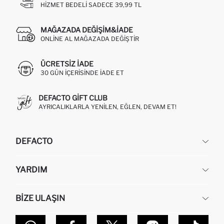
HIZMET BEDELI SADECE 39,99 TL
MAĞAZADA DEĞIŞIM&İADE
ONLINE AL MAĞAZADA DEĞIŞTIR
ÜCRETSIZ IADE
30 GÜN IÇERISINDE IADE ET
DEFACTO GIFT CLUB
AYRICALIKLARLA YENILEN, EĞLEN, DEVAM ET!
DEFACTO
KURUMSAL
YARDIM
HAKKIMIZDA
İNSAN KAYNAKLARI
SIKÇA SORULAN SORULAR
BIZE ULAŞIN
KURUMSAL SATIŞ
SIPARIŞIMI NASIL TAKIP EDERIM?
TOPTAN SATIŞ (WHOLESALE PARTNER)
NASIL İADE EDERIM?
MAĞAZALARIMIZ