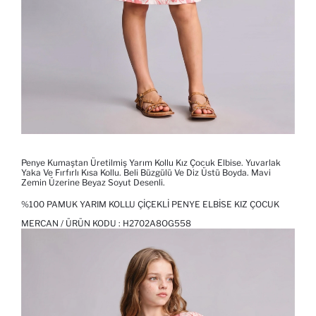
Penye Kumaştan Üretilmiş Yarım Kollu Kız Çocuk Elbise. Yuvarlak
Yaka Ve Fırfırlı Kısa Kollu. Beli Büzgülü Ve Diz Üstü Boyda. Mavi
Zemin Üzerine Beyaz Soyut Desenli.
%100 PAMUK YARIM KOLLU ÇIÇEKLI PENYE ELBISE KIZ ÇOCUK
MERCAN / ÜRÜN KODU :
H2702A8OG558