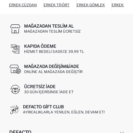
ERKEK CÜZDAN
ERKEK TIŞÖRT
ERKEK GÖMLEK
ERKEK HIR
MAĞAZADAN TESLIM AL
MAĞAZADAN TESLIM ÜCRETSIZ
KAPIDA ÖDEME
HIZMET BEDELI SADECE 39,99 TL
MAĞAZADA DEĞIŞIM&İADE
ONLINE AL MAĞAZADA DEĞIŞTIR
ÜCRETSIZ IADE
30 GÜN IÇERISINDE IADE ET
DEFACTO GIFT CLUB
AYRICALIKLARLA YENILEN, EĞLEN, DEVAM ET!
DEFACTO