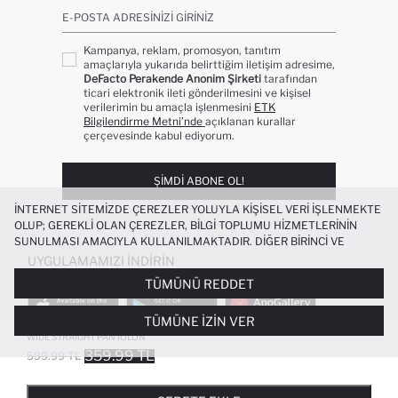
E-POSTA ADRESINIZI GIRINIZ
Kampanya, reklam, promosyon, tanıtım
amaçlarıyla yukarıda belirttiğim iletişim adresime,
DeFacto Perakende Anonim Şirketi
tarafından
ticari elektronik ileti gönderilmesini ve kişisel
verilerimin bu amaçla işlenmesini
ETK
Bilgilendirme Metni’nde
açıklanan kurallar
çerçevesinde kabul ediyorum.
ŞIMDI ABONE OL!
İNTERNET SITEMIZDE ÇEREZLER YOLUYLA KIŞISEL VERI IŞLENMEKTE
OLUP; GEREKLI OLAN ÇEREZLER, BILGI TOPLUMU HIZMETLERININ
SUNULMASI AMACIYLA KULLANILMAKTADIR. DIĞER BIRINCI VE
ÜÇÜNCÜ TARAF ÇEREZLER ISE SIZE DAHA IYI BIR ALIŞVERIŞ
UYGULAMAMIZI İNDIRIN
DENEYIMI SUNULABILMESI, SITEMIZIN DAHA IŞLEVSEL KILINMASI VE
TÜMÜNÜ REDDET
KIŞISELLEŞTIRMESI VE AÇIK RIZA VERMENIZ HALINDE, SIZLERE
YÖNELIK PAZARLAMA FAALIYETLERININ YAPILMASI AMAÇLARIYLA
TÜMÜNE İZIN VER
SINIRLI OLARAK KULLANILACAKTIR. ÇEREZLERE DAIR TERCIHLERINIZI
ÇEREZ TERCIHLERI
PANELI ARACILIĞIYLA HER ZAMAN YÖNETEBILIR,
WIDE STRAIGHT PANTOLON
ÇEREZLERLE ILGILI DAHA DETAYLI BILGIYE
ÇEREZ AYDINLATMA
359.99 TL
599.99 TL
POPÜLER KATEGORILER
METNI
’NDEN ULAŞABILIRSINIZ.
FAVORILERE EKLENDI
GELINCE HABER VER
SEPETE EKLENIYOR
SEPETE EKLENDI