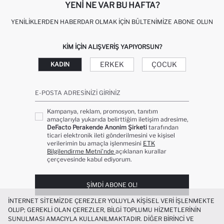
YENI NE VAR BU HAFTA?
YENILIKLERDEN HABERDAR OLMAK İÇIN BÜLTENIMIZE ABONE OLUN
KIM IÇIN ALIŞVERIŞ YAPIYORSUN?
ERKEK
ÇOCUK
KADIN
E-POSTA ADRESINIZI GIRINIZ
Kampanya, reklam, promosyon, tanıtım
amaçlarıyla yukarıda belirttiğim iletişim adresime,
DeFacto Perakende Anonim Şirketi
tarafından
ticari elektronik ileti gönderilmesini ve kişisel
verilerimin bu amaçla işlenmesini
ETK
Bilgilendirme Metni’nde
açıklanan kurallar
çerçevesinde kabul ediyorum.
ŞIMDI ABONE OL!
İNTERNET SITEMIZDE ÇEREZLER YOLUYLA KIŞISEL VERI IŞLENMEKTE
OLUP; GEREKLI OLAN ÇEREZLER, BILGI TOPLUMU HIZMETLERININ
SUNULMASI AMACIYLA KULLANILMAKTADIR. DIĞER BIRINCI VE