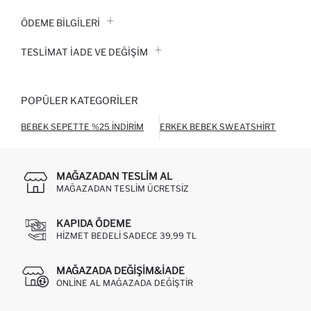
ÖDEME BİLGİLERİ
TESLIMAT İADE VE DEĞIŞIM
POPÜLER KATEGORILER
BEBEK SEPETTE %25 İNDIRIM
ERKEK BEBEK SWEATSHIRT
ERK
MAĞAZADAN TESLIM AL
MAĞAZADAN TESLIM ÜCRETSIZ
KAPIDA ÖDEME
HIZMET BEDELI SADECE 39,99 TL
MAĞAZADA DEĞIŞIM&İADE
ONLINE AL MAĞAZADA DEĞIŞTIR