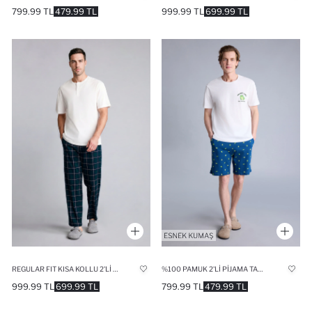
799.99 TL
479.99 TL
999.99 TL
699.99 TL
REGULAR FIT KISA KOLLU 2'LI TAKIM
%100 PAMUK 2'LI PIJAMA TAKIM
999.99 TL
699.99 TL
799.99 TL
479.99 TL