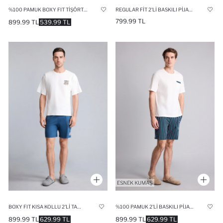
%100 PAMUK BOXY FIT TIŞÖRT ŞORT 2'LI TAKIM
REGULAR FIT 2'LI BASKILI PIJAMA TAKIMI
799.99 TL
899.99 TL
539.99 TL
BOXY FIT KISA KOLLU 2'LI TAKIM
%100 PAMUK 2'LI BASKILI PIJAMA TAKIM
899.99 TL
629.99 TL
899.99 TL
629.99 TL