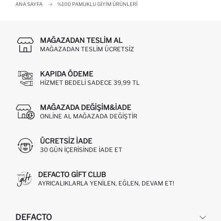
ANA SAYFA
%100 PAMUKLU GIYIM ÜRÜNLERI
MAĞAZADAN TESLIM AL
MAĞAZADAN TESLIM ÜCRETSIZ
KAPIDA ÖDEME
HIZMET BEDELI SADECE 39,99 TL
MAĞAZADA DEĞIŞIM&İADE
ONLINE AL MAĞAZADA DEĞIŞTIR
ÜCRETSIZ IADE
30 GÜN IÇERISINDE IADE ET
DEFACTO GIFT CLUB
AYRICALIKLARLA YENILEN, EĞLEN, DEVAM ET!
DEFACTO