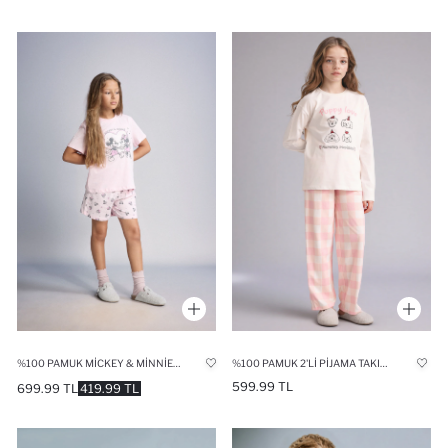
%100 PAMUK MICKEY & MINNIE LISANSLI REGULAR FIT 2'LI TAKIM KIZ ÇOCUK
%100 PAMUK 2'LI PIJAMA TAKIMI KIZ BEBEK
599.99 TL
699.99 TL
419.99 TL