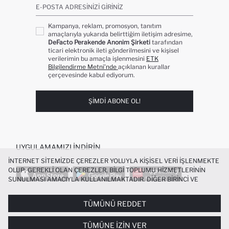
E-POSTA ADRESINIZI GIRINIZ
Kampanya, reklam, promosyon, tanıtım
amaçlarıyla yukarıda belirttiğim iletişim adresime,
DeFacto Perakende Anonim Şirketi
tarafından
ticari elektronik ileti gönderilmesini ve kişisel
verilerimin bu amaçla işlenmesini
ETK
Bilgilendirme Metni’nde
açıklanan kurallar
çerçevesinde kabul ediyorum.
ŞIMDI ABONE OL!
UYGULAMAMIZI İNDIRIN
İNTERNET SITEMIZDE ÇEREZLER YOLUYLA KIŞISEL VERI IŞLENMEKTE
OLUP; GEREKLI OLAN ÇEREZLER, BILGI TOPLUMU HIZMETLERININ
SUNULMASI AMACIYLA KULLANILMAKTADIR. DIĞER BIRINCI VE
ÜÇÜNCÜ TARAF ÇEREZLER ISE SIZE DAHA IYI BIR ALIŞVERIŞ
DENEYIMI SUNULABILMESI, SITEMIZIN DAHA IŞLEVSEL KILINMASI VE
TÜMÜNÜ REDDET
POPÜLER KATEGORILER
KIŞISELLEŞTIRMESI VE AÇIK RIZA VERMENIZ HALINDE, SIZLERE
YÖNELIK PAZARLAMA FAALIYETLERININ YAPILMASI AMAÇLARIYLA
TÜMÜNE İZIN VER
SINIRLI OLARAK KULLANILACAKTIR. ÇEREZLERE DAIR TERCIHLERINIZI
KADIN MAYO
KADIN BEYAZ TIŞÖRT