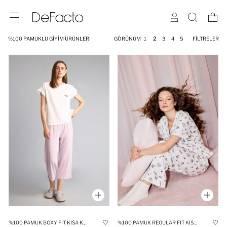
%100 PAMUKLU GIYIM ÜRÜNLERI
GÖRÜNÜM
1
2
3
4
5
FILTRELER
%100 PAMUK BOXY FIT KISA KOLLU 2'LI TAKIM
%100 PAMUK REGULAR FIT KISA KOLLU 2'LI BASKILI PIJAMA TAKIMI