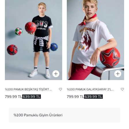
%100 PAMUK BEŞIKTAŞ TIŞÖRT ŞORT PIJAMA TAKIMI ERKEK ÇOCUK
%100 PAMUK GALATASARAY 2'LI PIJAMA TAKIMI ERKEK ÇOCUK
799.99 TL
639.99 TL
799.99 TL
639.99 TL
%100 Pamuklu Giyim Ürünleri