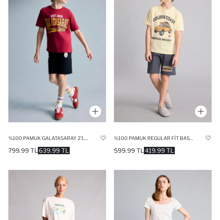
%100 PAMUK GALATASARAY 2'LI PIJAMA TAKIMI ERKEK ÇOCUK
%100 PAMUK REGULAR FIT BASKILI 2'LI TAKIM ERKEK ÇOCUK
799.99 TL
639.99 TL
599.99 TL
419.99 TL