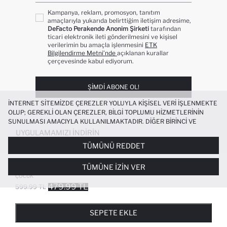
Kampanya, reklam, promosyon, tanıtım
amaçlarıyla yukarıda belirttiğim iletişim adresime,
DeFacto Perakende Anonim Şirketi
tarafından
ticari elektronik ileti gönderilmesini ve kişisel
verilerimin bu amaçla işlenmesini
ETK
Bilgilendirme Metni’nde
açıklanan kurallar
çerçevesinde kabul ediyorum.
ŞIMDI ABONE OL!
İNTERNET SITEMIZDE ÇEREZLER YOLUYLA KIŞISEL VERI IŞLENMEKTE
OLUP; GEREKLI OLAN ÇEREZLER, BILGI TOPLUMU HIZMETLERININ
SUNULMASI AMACIYLA KULLANILMAKTADIR. DIĞER BIRINCI VE
ÜÇÜNCÜ TARAF ÇEREZLER ISE SIZE DAHA IYI BIR ALIŞVERIŞ
UYGULAMAMIZI İNDIRIN
DENEYIMI SUNULABILMESI, SITEMIZIN DAHA IŞLEVSEL KILINMASI VE
TÜMÜNÜ REDDET
KIŞISELLEŞTIRMESI VE AÇIK RIZA VERMENIZ HALINDE, SIZLERE
YÖNELIK PAZARLAMA FAALIYETLERININ YAPILMASI AMAÇLARIYLA
%100 PAMUKLU REGULAR FIT DESENLI
TÜMÜNE İZIN VER
SINIRLI OLARAK KULLANILACAKTIR. ÇEREZLERE DAIR TERCIHLERINIZI
BELI LASTIKLI PIJAMA TAKIMI ERKEK
ÇEREZ TERCIHLERI
PANELI ARACILIĞIYLA HER ZAMAN YÖNETEBILIR,
ÇOCUK
ÇEREZLERLE ILGILI DAHA DETAYLI BILGIYE
ÇEREZ AYDINLATMA
479.99 TL
599.99 TL
POPÜLER KATEGORILER
METNI
’NDEN ULAŞABILIRSINIZ.
FAVORILERE EKLENDI
GELINCE HABER VER
SEPETE EKLENIYOR
SEPETE EKLENDI
KADIN MAYO
KADIN BEYAZ TIŞÖRT
SEPETE EKLE
BIKINI
ERKEK BEYAZ TIŞÖRT