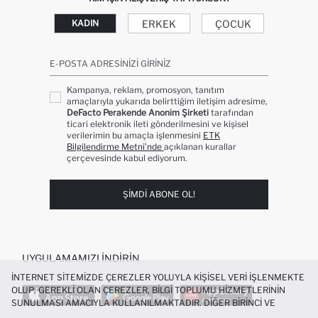
ERKEK
ÇOCUK
KADIN
E-POSTA ADRESINIZI GIRINIZ
Kampanya, reklam, promosyon, tanıtım
amaçlarıyla yukarıda belirttiğim iletişim adresime,
DeFacto Perakende Anonim Şirketi
tarafından
ticari elektronik ileti gönderilmesini ve kişisel
verilerimin bu amaçla işlenmesini
ETK
Bilgilendirme Metni’nde
açıklanan kurallar
çerçevesinde kabul ediyorum.
ŞIMDI ABONE OL!
UYGULAMAMIZI İNDIRIN
İNTERNET SITEMIZDE ÇEREZLER YOLUYLA KIŞISEL VERI IŞLENMEKTE
OLUP; GEREKLI OLAN ÇEREZLER, BILGI TOPLUMU HIZMETLERININ
SUNULMASI AMACIYLA KULLANILMAKTADIR. DIĞER BIRINCI VE
ÜÇÜNCÜ TARAF ÇEREZLER ISE SIZE DAHA IYI BIR ALIŞVERIŞ