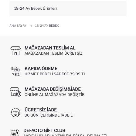
18-24 Ay Bebek Ürünleri
ANA SAYFA
18-24 AY BEBEK
MAĞAZADAN TESLIM AL
MAĞAZADAN TESLIM ÜCRETSIZ
KAPIDA ÖDEME
HIZMET BEDELI SADECE 39,99 TL
MAĞAZADA DEĞIŞIM&İADE
ONLINE AL MAĞAZADA DEĞIŞTIR
ÜCRETSIZ IADE
30 GÜN IÇERISINDE IADE ET
DEFACTO GIFT CLUB
AYRICALIKLARLA YENILEN, EĞLEN, DEVAM ET!