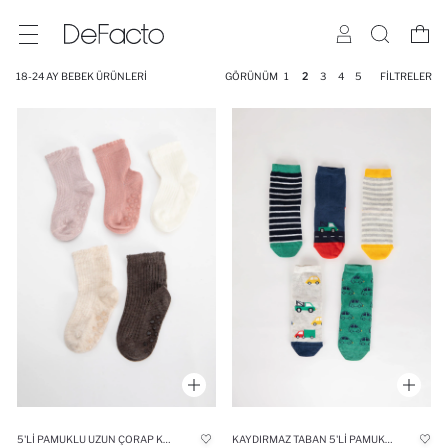
18-24 AY BEBEK ÜRÜNLERI
GÖRÜNÜM
1
2
3
4
5
FILTRELER
5'LI PAMUKLU UZUN ÇORAP KIZ BEBEK
KAYDIRMAZ TABAN 5'LI PAMUKLU UZUN ÇORAP ERKEK BEBEK