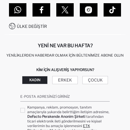
TOPTAN SATIŞ (WHOLESALE PARTNER)
NASIL İADE EDERIM?
MAĞAZALARIMIZ
DEFACTO TEKNOLOJI
GIFT CLUB SIKÇA SORULAN SORULAR
İLETIŞIM FORMU
SITEMAP
İŞLEM REHBERI
MÜŞTERI HIZMETLERI
0850 333 22 86
KAMPANYALAR
ÜLKE DEĞIŞTIR
KIŞISEL VERILERIN KORUNMASI VE GIZLILIK
YENI NE VAR BU HAFTA?
YENILIKLERDEN HABERDAR OLMAK İÇIN BÜLTENIMIZE ABONE OLUN
KIM IÇIN ALIŞVERIŞ YAPIYORSUN?
ERKEK
ÇOCUK
KADIN
E-POSTA ADRESINIZI GIRINIZ
Kampanya, reklam, promosyon, tanıtım
amaçlarıyla yukarıda belirttiğim iletişim adresime,
DeFacto Perakende Anonim Şirketi
tarafından
ticari elektronik ileti gönderilmesini ve kişisel
verilerimin bu amaçla işlenmesini
ETK