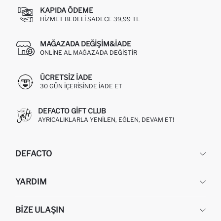
KAPIDA ÖDEME
HIZMET BEDELI SADECE 39,99 TL
MAĞAZADA DEĞIŞIM&İADE
ONLINE AL MAĞAZADA DEĞIŞTIR
ÜCRETSIZ IADE
30 GÜN IÇERISINDE IADE ET
DEFACTO GIFT CLUB
AYRICALIKLARLA YENILEN, EĞLEN, DEVAM ET!
DEFACTO
KURUMSAL
YARDIM
HAKKIMIZDA
İNSAN KAYNAKLARI
SIKÇA SORULAN SORULAR
BIZE ULAŞIN
KURUMSAL SATIŞ
SIPARIŞIMI NASIL TAKIP EDERIM?