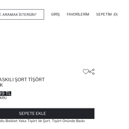
GIRIŞ
FAVORILERIM
SEPETIM
(0)
BASKILI ŞORT TIŞÖRT
K
99 TL
KRU
FAVORILERE EKLENDI
GELINCE HABER VER
SEPETE EKLENIYOR
SEPETE EKLENDI
SEPETE EKLE
ollu Bisiklet Yaka Tişört Ve Şort. Tişört Önünde Baskı