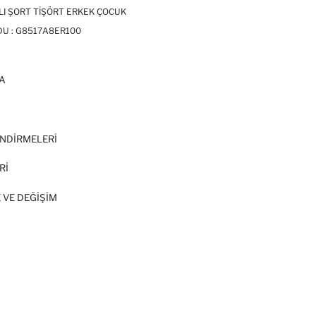
ILI ŞORT TIŞÖRT ERKEK ÇOCUK
DU :
G8517A8ER100
A
I
NDİRMELERİ
Rİ
 VE DEĞIŞIM