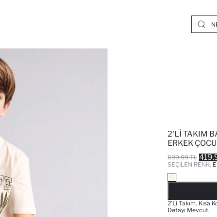
2'LI TAKIM 
ERKEK ÇOCU
419.
699.99 TL
SEÇILEN RENK:
E
2'li Takım. Kısa K
Detayı Mevcut.