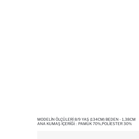
MODELIN ÖLÇÜLERI 8/9 YAŞ (134CM) BEDEN - 1,38CM
ANA KUMAŞ İÇERIĞI: : PAMUK 70%,POLIESTER 30%