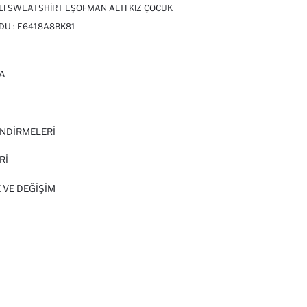
KILI SWEATSHIRT EŞOFMAN ALTI KIZ ÇOCUK
DU :
E6418A8BK81
A
I
NDİRMELERİ
Rİ
 VE DEĞIŞIM