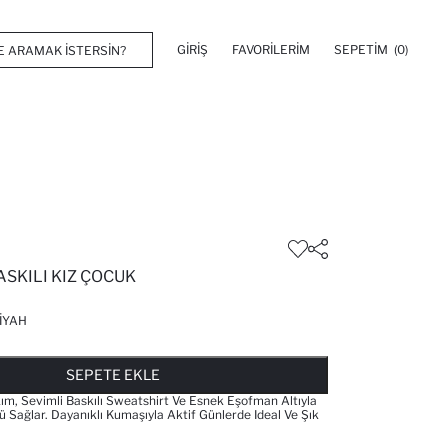
GIRIŞ
FAVORILERIM
SEPETIM
(0)
ASKILI KIZ ÇOCUK
IYAH
FAVORILERE EKLENDI
GELINCE HABER VER
SEPETE EKLENIYOR
SEPETE EKLENDI
SEPETE EKLE
kım, Sevimli Baskılı Sweatshirt Ve Esnek Eşofman Altıyla
 Sağlar. Dayanıklı Kumaşıyla Aktif Günlerde Ideal Ve Şık