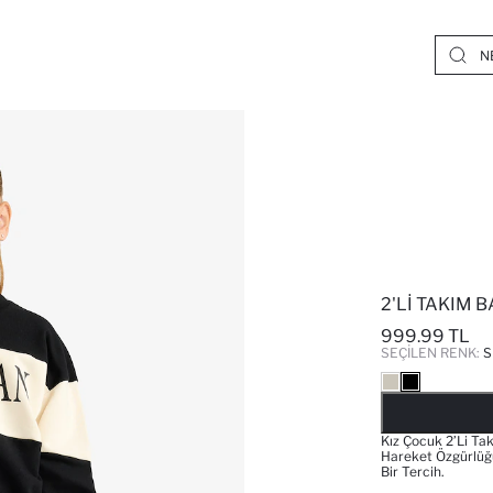
2'LI TAKIM B
999.99 TL
SEÇILEN RENK:
S
Kız Çocuk 2’li Ta
Hareket Özgürlüğü
Bir Tercih.