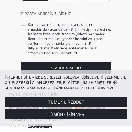
E-POSTA ADRESINIZI GIRINIZ
Kampanya, reklam, promosyon, tanıtım
amaçlarıyla yukarıda belirttiğim iletişim adresime,
DeFacto Perakende Anonim Şirketi
tarafından
ticari elektronik ileti gönderilmesini ve kişisel
verilerimin bu amaçla işlenmesini
ETK
Bilgilendirme Metni’nde
açıklanan kurallar
çerçevesinde kabul ediyorum.
ŞIMDI ABONE OL!
İNTERNET SITEMIZDE ÇEREZLER YOLUYLA KIŞISEL VERI IŞLENMEKTE
OLUP; GEREKLI OLAN ÇEREZLER, BILGI TOPLUMU HIZMETLERININ
SUNULMASI AMACIYLA KULLANILMAKTADIR. DIĞER BIRINCI VE
ÜÇÜNCÜ TARAF ÇEREZLER ISE SIZE DAHA IYI BIR ALIŞVERIŞ
UYGULAMAMIZI İNDIRIN
DENEYIMI SUNULABILMESI, SITEMIZIN DAHA IŞLEVSEL KILINMASI VE
TÜMÜNÜ REDDET
KIŞISELLEŞTIRMESI VE AÇIK RIZA VERMENIZ HALINDE, SIZLERE
YÖNELIK PAZARLAMA FAALIYETLERININ YAPILMASI AMAÇLARIYLA
TÜMÜNE İZIN VER
SINIRLI OLARAK KULLANILACAKTIR. ÇEREZLERE DAIR TERCIHLERINIZI
ÇEREZ TERCIHLERI
PANELI ARACILIĞIYLA HER ZAMAN YÖNETEBILIR,
2'LI TAKIM POLO YAKA ERKEK ÇOCUK
ÇEREZLERLE ILGILI DAHA DETAYLI BILGIYE
ÇEREZ AYDINLATMA
499.99 TL
999.99 TL
POPÜLER KATEGORILER
METNI
’NDEN ULAŞABILIRSINIZ.
FAVORILERE EKLENDI
GELINCE HABER VER
SEPETE EKLENIYOR
SEPETE EKLENDI