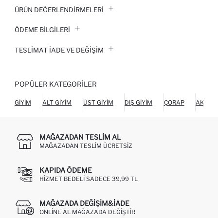
ÜRÜN DEĞERLENDİRMELERİ
ÖDEME BİLGİLERİ
TESLIMAT İADE VE DEĞIŞIM
POPÜLER KATEGORILER
GIYIM
ALT GIYIM
ÜST GIYIM
DIŞ GIYIM
ÇORAP
AKSES
MAĞAZADAN TESLIM AL
MAĞAZADAN TESLIM ÜCRETSIZ
KAPIDA ÖDEME
HIZMET BEDELI SADECE 39,99 TL
MAĞAZADA DEĞIŞIM&İADE
ONLINE AL MAĞAZADA DEĞIŞTIR