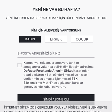
YENI NE VAR BU HAFTA?
YENILIKLERDEN HABERDAR OLMAK İÇIN BÜLTENIMIZE ABONE OLUN
KIM IÇIN ALIŞVERIŞ YAPIYORSUN?
ERKEK
ÇOCUK
KADIN
E-POSTA ADRESINIZI GIRINIZ
Kampanya, reklam, promosyon, tanıtım
amaçlarıyla yukarıda belirttiğim iletişim adresime,
DeFacto Perakende Anonim Şirketi
tarafından
ticari elektronik ileti gönderilmesini ve kişisel
verilerimin bu amaçla işlenmesini
ETK
Bilgilendirme Metni’nde
açıklanan kurallar
çerçevesinde kabul ediyorum.
ŞIMDI ABONE OL!
İNTERNET SITEMIZDE ÇEREZLER YOLUYLA KIŞISEL VERI IŞLENMEKTE
OLUP; GEREKLI OLAN ÇEREZLER, BILGI TOPLUMU HIZMETLERININ