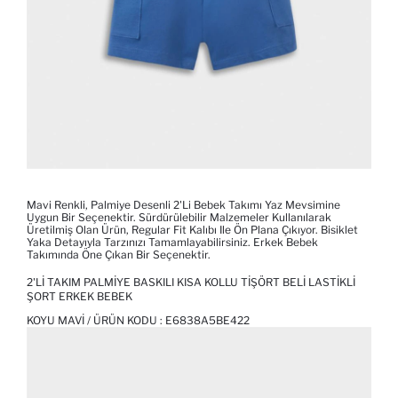
Mavi Renkli, Palmiye Desenli 2'li Bebek Takımı Yaz Mevsimine
Uygun Bir Seçenektir. Sürdürülebilir Malzemeler Kullanılarak
Üretilmiş Olan Ürün, Regular Fit Kalıbı Ile Ön Plana Çıkıyor. Bisiklet
Yaka Detayıyla Tarzınızı Tamamlayabilirsiniz. Erkek Bebek
Takımında Öne Çıkan Bir Seçenektir.
2'LI TAKIM PALMIYE BASKILI KISA KOLLU TIŞÖRT BELI LASTIKLI
ŞORT ERKEK BEBEK
KOYU MAVI / ÜRÜN KODU :
E6838A5BE422