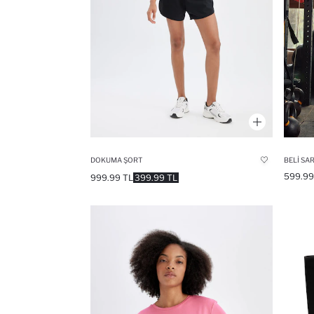
DOKUMA ŞORT
BELI SA
599.99
999.99 TL
399.99 TL