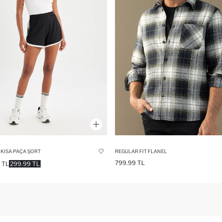
KISA PAÇA ŞORT
REGULAR FIT FLANEL
799.99 TL
 TL
299.99 TL