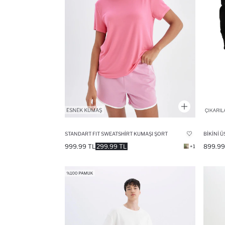
STANDART FIT SWEATSHIRT KUMAŞI ŞORT
BIKINI Ü
999.99 TL
299.99 TL
899.99
+1