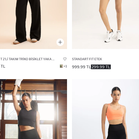
RELAX FIT 2'LI TAKIM TRIKO BISIKLET YAKA KAZAK GENIŞ PAÇA PANTOLON
STANDART FIT ETEK
 TL
+1
999.99 TL
299.99 TL