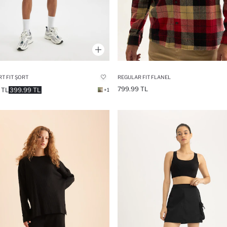
T FIT ŞORT
REGULAR FIT FLANEL
799.99 TL
 TL
399.99 TL
+1