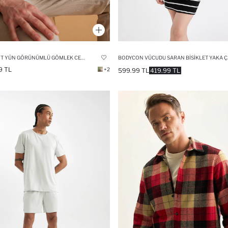
RELAX FIT YÜN GÖRÜNÜMLÜ GÖMLEK CEKET
BODYCON VÜC
9 TL
+2
599.99 TL
419.99 TL