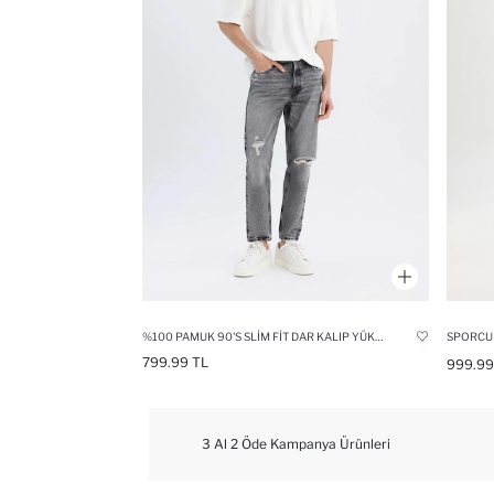
%100 PAMUK 90'S SLIM FIT DAR KALIP YÜKSEK BEL DAR PAÇA YIRTIK DETAYLI JEAN PANTOLON
SPORCU 
799.99 TL
999.99
3 Al 2 Öde Kampanya Ürünleri