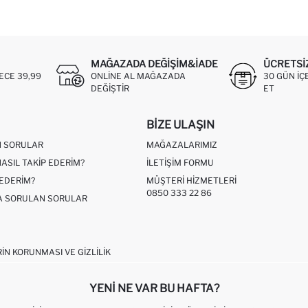
MAĞAZADA DEĞIŞIM&İADE
ÜCRETSI
ECE 39,99
ONLINE AL MAĞAZADA
30 GÜN IÇ
DEĞIŞTIR
ET
BIZE ULAŞIN
N SORULAR
MAĞAZALARIMIZ
NASIL TAKIP EDERIM?
İLETIŞIM FORMU
 EDERIM?
MÜŞTERI HIZMETLERI
0850 333 22 86
ÇA SORULAN SORULAR
RIN KORUNMASI VE GIZLILIK
YENI NE VAR BU HAFTA?