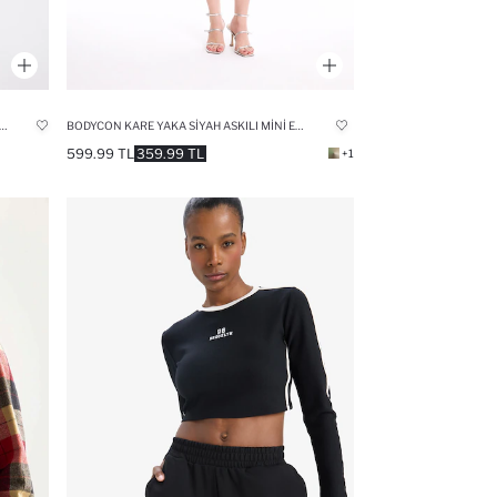
UDU SARAN BISIKLET YAKA ÇIZGILI FITILLI KAŞKORSE KISA KOLLU MINI ELBISE
BODYCON KARE YAKA SIYAH ASKILI MINI ELBISE
599.99 TL
359.99 TL
+1