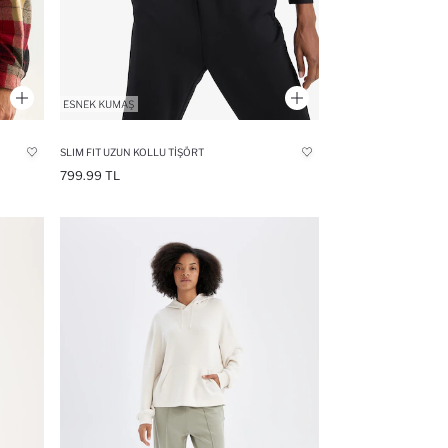
SLIM FIT UZUN KOLLU TIŞÖRT
799.99 TL