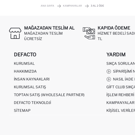
ANA SAYFA
KAMPANYALAR
3 AL 2 ÖDE
MAĞAZADAN TESLIM AL
KAPIDA ÖDEME
MAĞAZADAN TESLIM
HIZMET BEDELI SAD
ÜCRETSIZ
TL
DEFACTO
YARDIM
KURUMSAL
SIKÇA SORULA
HAKKIMIZDA
SIPARIŞIMI 
İNSAN KAYNAKLARI
NASIL İADE
KURUMSAL SATIŞ
GIFT CLUB SIK
TOPTAN SATIŞ (WHOLESALE PARTNER)
İŞLEM REHBERI
DEFACTO TEKNOLOJI
KAMPANYALAR
SITEMAP
KIŞISEL VERILE