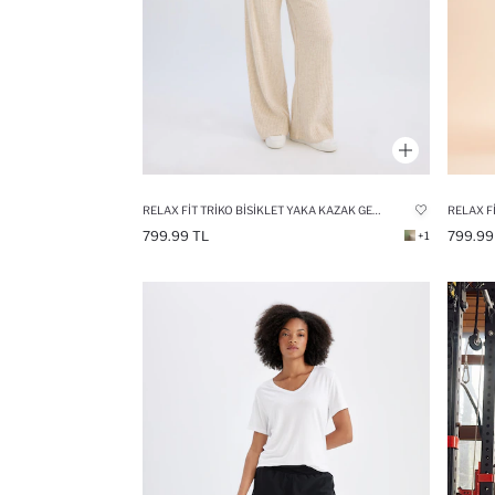
RELAX FIT TRIKO BISIKLET YAKA KAZAK GENIŞ PAÇA PANTOLON 2'LI TAKIM
799.99 TL
799.99
+1