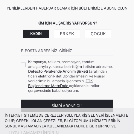
YENILIKLERDEN HABERDAR OLMAK İÇIN BÜLTENIMIZE ABONE OLUN
KIM IÇIN ALIŞVERIŞ YAPIYORSUN?
ERKEK
ÇOCUK
KADIN
E-POSTA ADRESINIZI GIRINIZ
Kampanya, reklam, promosyon, tanıtım
amaçlarıyla yukarıda belirttiğim iletişim adresime,
DeFacto Perakende Anonim Şirketi
tarafından
ticari elektronik ileti gönderilmesini ve kişisel
verilerimin bu amaçla işlenmesini
ETK
Bilgilendirme Metni’nde
açıklanan kurallar
çerçevesinde kabul ediyorum.
ŞIMDI ABONE OL!
İNTERNET SITEMIZDE ÇEREZLER YOLUYLA KIŞISEL VERI IŞLENMEKTE
OLUP; GEREKLI OLAN ÇEREZLER, BILGI TOPLUMU HIZMETLERININ
SUNULMASI AMACIYLA KULLANILMAKTADIR. DIĞER BIRINCI VE
ÜÇÜNCÜ TARAF ÇEREZLER ISE SIZE DAHA IYI BIR ALIŞVERIŞ
UYGULAMAMIZI İNDIRIN