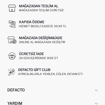
MAĞAZADAN TESLIM AL
MAĞAZADAN TESLIM ÜCRETSIZ
KAPIDA ÖDEME
HIZMET BEDELI SADECE 39,99 TL
MAĞAZADA DEĞIŞIM&İADE
ONLINE AL MAĞAZADA DEĞIŞTIR
ÜCRETSIZ IADE
30 GÜN IÇERISINDE IADE ET
DEFACTO GIFT CLUB
AYRICALIKLARLA YENILEN, EĞLEN, DEVAM ET!
DEFACTO
KURUMSAL
YARDIM
HAKKIMIZDA