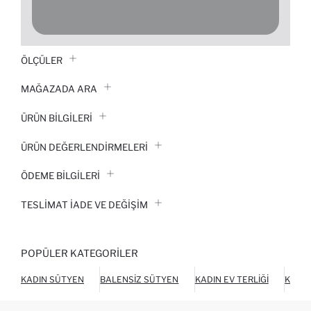
ÖLÇÜLER
MAĞAZADA ARA
ÜRÜN BILGILERI
ÜRÜN DEĞERLENDİRMELERİ
ÖDEME BİLGİLERİ
TESLIMAT İADE VE DEĞIŞIM
POPÜLER KATEGORILER
KADIN SÜTYEN
BALENSIZ SÜTYEN
KADIN EV TERLIĞI
KADIN