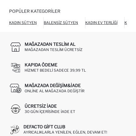
POPÜLER KATEGORILER
KADIN SÜTYEN
BALENSIZ SÜTYEN
KADIN EV TERLIĞI
KADIN
MAĞAZADAN TESLIM AL
MAĞAZADAN TESLIM ÜCRETSIZ
KAPIDA ÖDEME
HIZMET BEDELI SADECE 39,99 TL
MAĞAZADA DEĞIŞIM&İADE
ONLINE AL MAĞAZADA DEĞIŞTIR
ÜCRETSIZ IADE
30 GÜN IÇERISINDE IADE ET
DEFACTO GIFT CLUB
AYRICALIKLARLA YENILEN, EĞLEN, DEVAM ET!