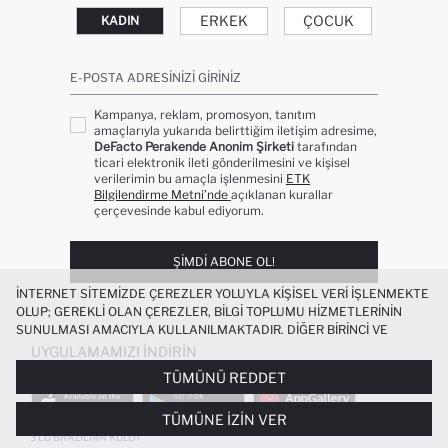
ERKEK
ÇOCUK
KADIN
E-POSTA ADRESINIZI GIRINIZ
Kampanya, reklam, promosyon, tanıtım
amaçlarıyla yukarıda belirttiğim iletişim adresime,
DeFacto Perakende Anonim Şirketi
tarafından
ticari elektronik ileti gönderilmesini ve kişisel
verilerimin bu amaçla işlenmesini
ETK
Bilgilendirme Metni’nde
açıklanan kurallar
çerçevesinde kabul ediyorum.
ŞIMDI ABONE OL!
İNTERNET SITEMIZDE ÇEREZLER YOLUYLA KIŞISEL VERI IŞLENMEKTE
OLUP; GEREKLI OLAN ÇEREZLER, BILGI TOPLUMU HIZMETLERININ
SUNULMASI AMACIYLA KULLANILMAKTADIR. DIĞER BIRINCI VE
ÜÇÜNCÜ TARAF ÇEREZLER ISE SIZE DAHA IYI BIR ALIŞVERIŞ
UYGULAMAMIZI İNDIRIN
DENEYIMI SUNULABILMESI, SITEMIZIN DAHA IŞLEVSEL KILINMASI VE
TÜMÜNÜ REDDET
KIŞISELLEŞTIRMESI VE AÇIK RIZA VERMENIZ HALINDE, SIZLERE
YÖNELIK PAZARLAMA FAALIYETLERININ YAPILMASI AMAÇLARIYLA
TÜMÜNE İZIN VER
SINIRLI OLARAK KULLANILACAKTIR. ÇEREZLERE DAIR TERCIHLERINIZI
ÇEREZ TERCIHLERI
PANELI ARACILIĞIYLA HER ZAMAN YÖNETEBILIR,
3'LÜ BRAZILIAN KÜLOT