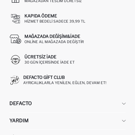
MAĞAZADAN TESLIM ÜCRETSIZ
KAPIDA ÖDEME
HIZMET BEDELI SADECE 39,99 TL
MAĞAZADA DEĞIŞIM&İADE
ONLINE AL MAĞAZADA DEĞIŞTIR
ÜCRETSIZ IADE
30 GÜN IÇERISINDE IADE ET
DEFACTO GIFT CLUB
AYRICALIKLARLA YENILEN, EĞLEN, DEVAM ET!
DEFACTO
KURUMSAL
YARDIM
HAKKIMIZDA
İNSAN KAYNAKLARI
SIKÇA SORULAN SORULAR