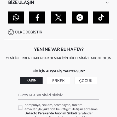
BIZE ULAŞIN
KURUMSAL SATIŞ
SIPARIŞIMI NASIL TAKIP EDERIM?
TOPTAN SATIŞ (WHOLESALE PARTNER)
NASIL İADE EDERIM?
MAĞAZALARIMIZ
DEFACTO TEKNOLOJI
GIFT CLUB SIKÇA SORULAN SORULAR
İLETIŞIM FORMU
SITEMAP
İŞLEM REHBERI
MÜŞTERI HIZMETLERI
0850 333 22 86
KAMPANYALAR
ÜLKE DEĞIŞTIR
KIŞISEL VERILERIN KORUNMASI VE GIZLILIK
YENI NE VAR BU HAFTA?
YENILIKLERDEN HABERDAR OLMAK İÇIN BÜLTENIMIZE ABONE OLUN
KIM IÇIN ALIŞVERIŞ YAPIYORSUN?
ERKEK
ÇOCUK
KADIN
E-POSTA ADRESINIZI GIRINIZ
Kampanya, reklam, promosyon, tanıtım
amaçlarıyla yukarıda belirttiğim iletişim adresime,
DeFacto Perakende Anonim Şirketi
tarafından