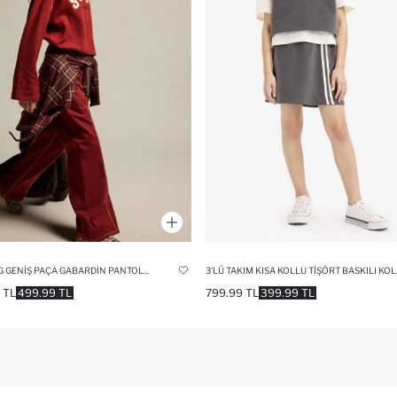
WIDE LEG GENIŞ PAÇA GABARDIN PANTOLON KIZ ÇOCUK
3'LÜ TAKIM
 TL
499.99 TL
799.99 TL
399.99 TL