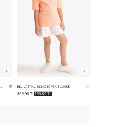
BELI LASTIKLI BEYAZ ŞORT KIZ ÇOCUK
 KISA KOLLU TIŞÖRT BASKILI KOLSUZ ÜST BELI LASTIKLI ETEK KIZ ÇOCUK
399.99 TL
199.99 TL