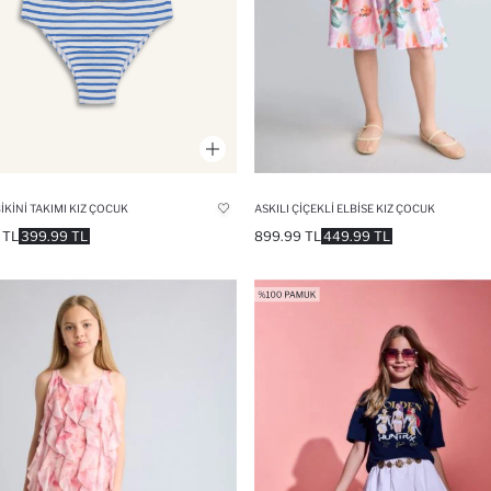
BIKINI TAKIMI KIZ ÇOCUK
ASKILI ÇIÇEKLI ELBISE KIZ ÇOCUK
 TL
399.99 TL
899.99 TL
449.99 TL