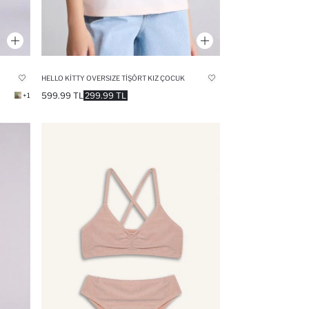
HELLO KITTY OVERSIZE TIŞÖRT KIZ ÇOCUK
599.99 TL
299.99 TL
+1