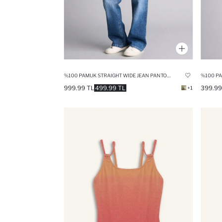
%100 PAMUK STRAIGHT WIDE JEAN PANTOLON KIZ ÇOCUK
999.99 TL
499.99 TL
399.99
+1