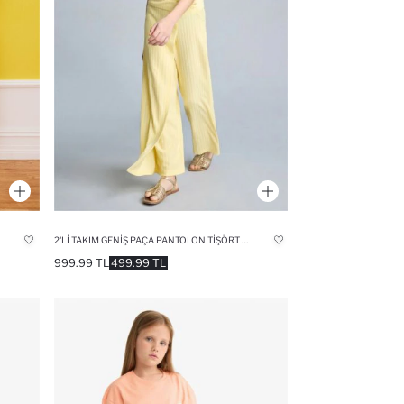
2'LI TAKIM GENIŞ PAÇA PANTOLON TIŞÖRT KIZ ÇOCUK
999.99 TL
499.99 TL