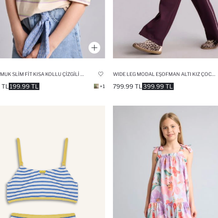
%100 PAMUK SLIM FIT KISA KOLLU ÇIZGILI TIŞÖRT KIZ ÇOCUK
WIDE LEG MODAL EŞOFMAN ALTI KIZ ÇOCUK
 TL
199.99 TL
799.99 TL
399.99 TL
+1