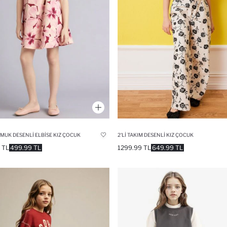
MUK DESENLI ELBISE KIZ ÇOCUK
2'LI TAKIM DESENLI KIZ ÇOCUK
 TL
499.99 TL
1299.99 TL
649.99 TL