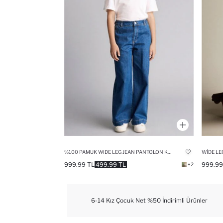
%100 PAMUK WIDE LEG JEAN PANTOLON KIZ ÇOCUK
999.99 TL
499.99 TL
999.99
+2
6-14 Kız Çocuk Net %50 İndirimli Ürünler