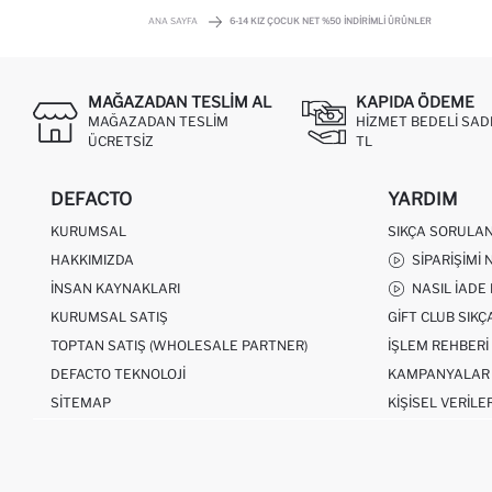
ANA SAYFA
6-14 KIZ ÇOCUK NET %50 İNDIRIMLI ÜRÜNLER
MAĞAZADAN TESLIM AL
KAPIDA ÖDEME
MAĞAZADAN TESLIM
HIZMET BEDELI SAD
ÜCRETSIZ
TL
DEFACTO
YARDIM
KURUMSAL
SIKÇA SORULA
HAKKIMIZDA
SIPARIŞIMI 
İNSAN KAYNAKLARI
NASIL İADE
KURUMSAL SATIŞ
GIFT CLUB SIK
TOPTAN SATIŞ (WHOLESALE PARTNER)
İŞLEM REHBERI
DEFACTO TEKNOLOJI
KAMPANYALAR
SITEMAP
KIŞISEL VERILE