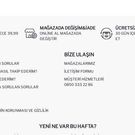
MAĞAZADA DEĞIŞIM&İADE
ÜCRETSI
ECE 39,99
ONLINE AL MAĞAZADA
30 GÜN IÇ
DEĞIŞTIR
ET
BIZE ULAŞIN
N SORULAR
MAĞAZALARIMIZ
NASIL TAKIP EDERIM?
İLETIŞIM FORMU
 EDERIM?
MÜŞTERI HIZMETLERI
0850 333 22 86
ÇA SORULAN SORULAR
RIN KORUNMASI VE GIZLILIK
YENI NE VAR BU HAFTA?