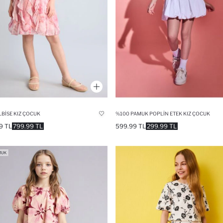
LBISE KIZ ÇOCUK
%100 PAMUK POPLIN ETEK KIZ ÇOCUK
9 TL
799.99 TL
599.99 TL
299.99 TL