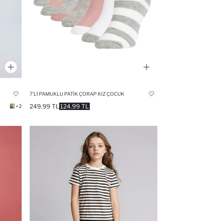
7'LI PAMUKLU PATIK ÇORAP KIZ ÇOCUK
249.99 TL
124.99 TL
+2