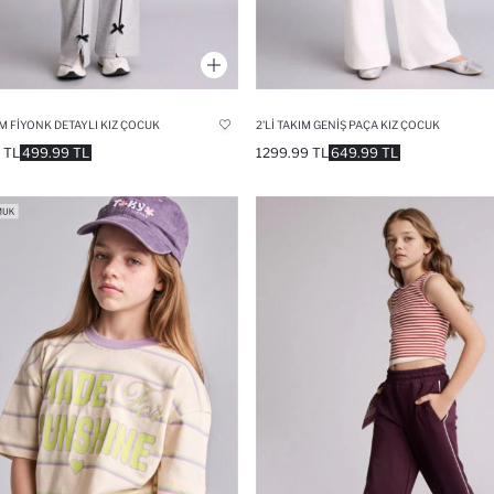
IM FIYONK DETAYLI KIZ ÇOCUK
2'LI TAKIM GENIŞ PAÇA KIZ ÇOCUK
 TL
499.99 TL
1299.99 TL
649.99 TL