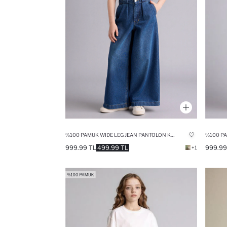
%100 PAMUK WIDE LEG JEAN PANTOLON KIZ ÇOCUK
%100 PA
999.99 TL
499.99 TL
999.99
+1