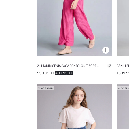
2'LI TAKIM GENIŞ PAÇA PANTOLON TIŞÖRT KIZ ÇOCUK
ASKILI E
999.99 TL
499.99 TL
1599.9