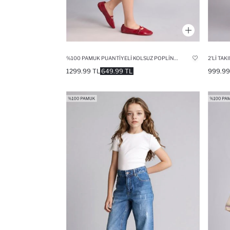
%100 PAMUK PUANTIYELI KOLSUZ POPLIN ELBISE KIZ ÇOCUK
2'LI TAK
1299.99 TL
649.99 TL
999.99