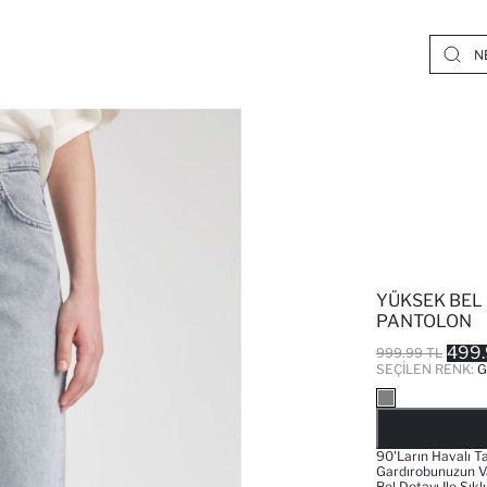
YÜKSEK BEL 
PANTOLON
499.
999.99 TL
SEÇILEN RENK:
G
90'ların Havalı T
Gardırobunuzun V
Bel Detayı Ile Şık