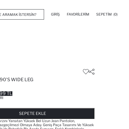
GIRIŞ
FAVORILERIM
SEPETIM
(0)
90'S WIDE LEG
99 TL
RI
FAVORILERE EKLENDI
GELINCE HABER VER
SEPETE EKLENIYOR
SEPETE EKLENDI
SEPETE EKLE
arzını Yansıtan Yüksek Bel Uzun Jean Pantolon,
azgeçilmezi Olmaya Aday. Geniş Paça Tasarımı Ve Yüksek
lığı Ve Rahatlığı Bir Arada Sunuyor. Farklı Kombinlerle