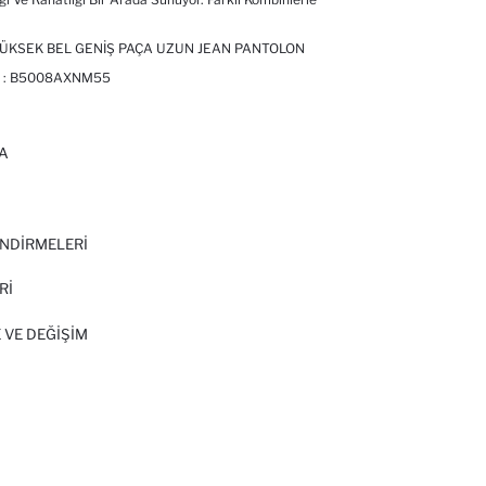
YÜKSEK BEL GENIŞ PAÇA UZUN JEAN PANTOLON
 :
B5008AXNM55
A
I
NDİRMELERİ
Rİ
 VE DEĞIŞIM