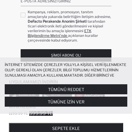
E-POSTA ADRESINIZI GIRINIZ
Kampanya, reklam, promosyon, tanıtım
amaçlarıyla yukarıda belirttiğim iletişim adresime,
DeFacto Perakende Anonim Şirketi
tarafından
ticari elektronik ileti gönderilmesini ve kişisel
verilerimin bu amaçla işlenmesini
ETK
Bilgilendirme Metni’nde
açıklanan kurallar
çerçevesinde kabul ediyorum.
ŞIMDI ABONE OL!
İNTERNET SITEMIZDE ÇEREZLER YOLUYLA KIŞISEL VERI IŞLENMEKTE
OLUP; GEREKLI OLAN ÇEREZLER, BILGI TOPLUMU HIZMETLERININ
SUNULMASI AMACIYLA KULLANILMAKTADIR. DIĞER BIRINCI VE
ÜÇÜNCÜ TARAF ÇEREZLER ISE SIZE DAHA IYI BIR ALIŞVERIŞ
UYGULAMAMIZI İNDIRIN
DENEYIMI SUNULABILMESI, SITEMIZIN DAHA IŞLEVSEL KILINMASI VE
TÜMÜNÜ REDDET
KIŞISELLEŞTIRMESI VE AÇIK RIZA VERMENIZ HALINDE, SIZLERE
YÖNELIK PAZARLAMA FAALIYETLERININ YAPILMASI AMAÇLARIYLA
TÜMÜNE İZIN VER
SINIRLI OLARAK KULLANILACAKTIR. ÇEREZLERE DAIR TERCIHLERINIZI
KARE YAKA ASKILI KETEN KARIŞIMLI
ÇEREZ TERCIHLERI
PANELI ARACILIĞIYLA HER ZAMAN YÖNETEBILIR,
MIDI BEYAZ ELBISE
ÇEREZLERLE ILGILI DAHA DETAYLI BILGIYE
ÇEREZ AYDINLATMA
599.99 TL
1199.99 TL
POPÜLER KATEGORILER
METNI
’NDEN ULAŞABILIRSINIZ.
FAVORILERE EKLENDI
GELINCE HABER VER
SEPETE EKLENIYOR
SEPETE EKLENDI
KADIN MAYO
KADIN BEYAZ TIŞÖRT
SEPETE EKLE