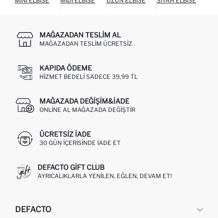
MINI ELBISE
MIDI ELBISE
UZUN ELBISE
SIYAH ELBISE
BEY
MAĞAZADAN TESLIM AL
MAĞAZADAN TESLIM ÜCRETSIZ
KAPIDA ÖDEME
HIZMET BEDELI SADECE 39,99 TL
MAĞAZADA DEĞIŞIM&İADE
ONLINE AL MAĞAZADA DEĞIŞTIR
ÜCRETSIZ IADE
30 GÜN IÇERISINDE IADE ET
DEFACTO GIFT CLUB
AYRICALIKLARLA YENILEN, EĞLEN, DEVAM ET!
DEFACTO