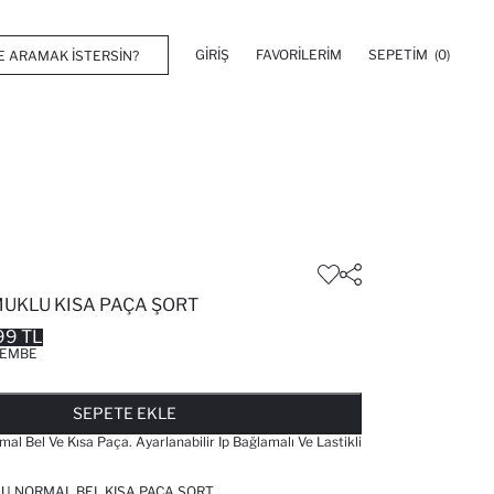
GIRIŞ
FAVORILERIM
SEPETIM
(0)
MUKLU KISA PAÇA ŞORT
99 TL
EMBE
FAVORILERE EKLENDI
GELINCE HABER VER
SEPETE EKLENIYOR
SEPETE EKLENDI
SEPETE EKLE
al Bel Ve Kısa Paça. Ayarlanabilir Ip Bağlamalı Ve Lastikli
U NORMAL BEL KISA PAÇA ŞORT