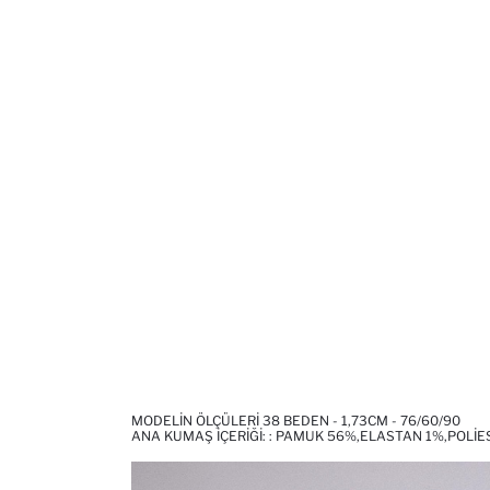
MODELIN ÖLÇÜLERI 38 BEDEN - 1,73CM - 76/60/90
ANA KUMAŞ İÇERIĞI: : PAMUK 56%,ELASTAN 1%,POLI