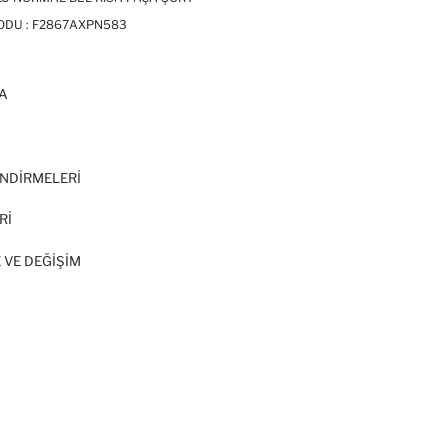
ODU :
F2867AXPN583
A
I
NDİRMELERİ
Rİ
 VE DEĞIŞIM