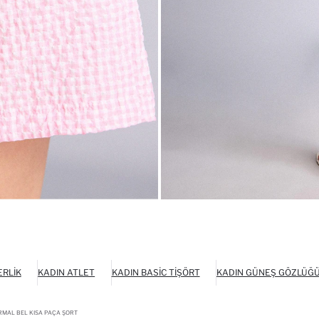
ERLIK
KADIN ATLET
KADIN BASIC TIŞÖRT
KADIN GÜNEŞ GÖZLÜĞ
RMAL BEL KISA PAÇA ŞORT