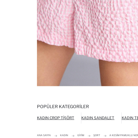
POPÜLER KATEGORILER
KADIN CROP TIŞÖRT
KADIN SANDALET
KADIN T
ANA SAYFA
KADIN
GIYIM
ŞORT
A KESIM PAMUKLU NO