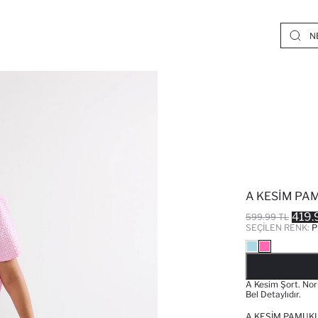
A KESIM PA
419.
599.99 TL
SEÇILEN RENK:
P
A Kesim Şort. Norm
Bel Detaylıdır.
A KESIM PAMUKL