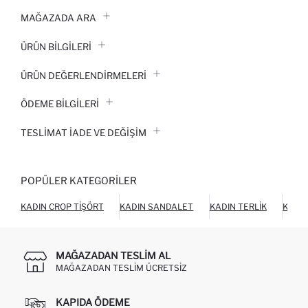
MAĞAZADA ARA
ÜRÜN BILGILERI
ÜRÜN DEĞERLENDİRMELERİ
ÖDEME BİLGİLERİ
TESLIMAT İADE VE DEĞIŞIM
POPÜLER KATEGORILER
KADIN CROP TIŞÖRT
KADIN SANDALET
KADIN TERLIK
KADIN
MAĞAZADAN TESLIM AL
MAĞAZADAN TESLIM ÜCRETSIZ
KAPIDA ÖDEME