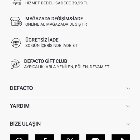
HIZMET BEDELI SADECE 39,99 TL
MAĞAZADA DEĞIŞIM&İADE
ONLINE AL MAĞAZADA DEĞIŞTIR
ÜCRETSIZ IADE
30 GÜN IÇERISINDE IADE ET
DEFACTO GIFT CLUB
AYRICALIKLARLA YENILEN, EĞLEN, DEVAM ET!
DEFACTO
KURUMSAL
YARDIM
HAKKIMIZDA
İNSAN KAYNAKLARI
SIKÇA SORULAN SORULAR
BIZE ULAŞIN
KURUMSAL SATIŞ
SIPARIŞIMI NASIL TAKIP EDERIM?
TOPTAN SATIŞ (WHOLESALE PARTNER)
NASIL İADE EDERIM?
MAĞAZALARIMIZ