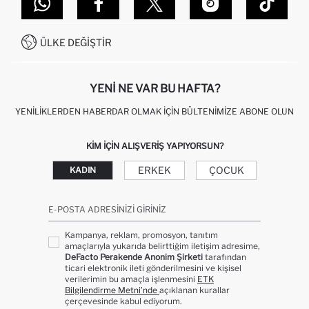
DEFACTO TEKNOLOJI
GIFT CLUB SIKÇA SORULAN SORULAR
İLETIŞIM FORMU
SITEMAP
İŞLEM REHBERI
MÜŞTERI HIZMETLERI
0850 333 22 86
KAMPANYALAR
ÜLKE DEĞIŞTIR
KIŞISEL VERILERIN KORUNMASI VE GIZLILIK
YENI NE VAR BU HAFTA?
YENILIKLERDEN HABERDAR OLMAK İÇIN BÜLTENIMIZE ABONE OLUN
KIM IÇIN ALIŞVERIŞ YAPIYORSUN?
ERKEK
ÇOCUK
KADIN
E-POSTA ADRESINIZI GIRINIZ
Kampanya, reklam, promosyon, tanıtım
amaçlarıyla yukarıda belirttiğim iletişim adresime,
DeFacto Perakende Anonim Şirketi
tarafından
ticari elektronik ileti gönderilmesini ve kişisel
verilerimin bu amaçla işlenmesini
ETK
Bilgilendirme Metni’nde
açıklanan kurallar
çerçevesinde kabul ediyorum.