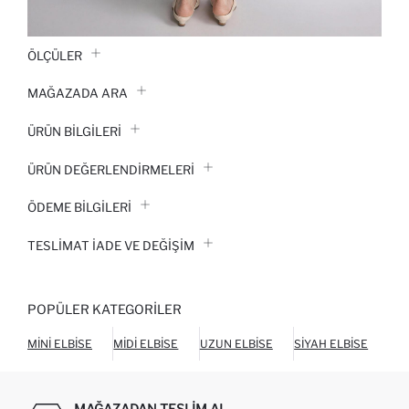
ÖLÇÜLER
MAĞAZADA ARA
ÜRÜN BILGILERI
ÜRÜN DEĞERLENDİRMELERİ
ÖDEME BİLGİLERİ
TESLIMAT İADE VE DEĞIŞIM
POPÜLER KATEGORILER
MINI ELBISE
MIDI ELBISE
UZUN ELBISE
SIYAH ELBISE
BEY
MAĞAZADAN TESLIM AL