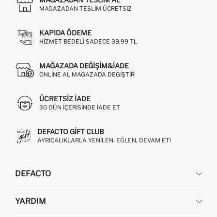
MAĞAZADAN TESLIM ÜCRETSIZ
KAPIDA ÖDEME
HIZMET BEDELI SADECE 39,99 TL
MAĞAZADA DEĞIŞIM&İADE
ONLINE AL MAĞAZADA DEĞIŞTIR
ÜCRETSIZ IADE
30 GÜN IÇERISINDE IADE ET
DEFACTO GIFT CLUB
AYRICALIKLARLA YENILEN, EĞLEN, DEVAM ET!
DEFACTO
KURUMSAL
YARDIM
HAKKIMIZDA
İNSAN KAYNAKLARI