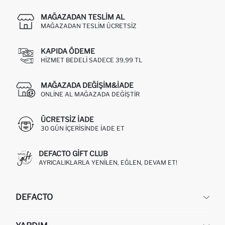
MAĞAZADAN TESLIM AL
MAĞAZADAN TESLIM ÜCRETSIZ
KAPIDA ÖDEME
HIZMET BEDELI SADECE 39,99 TL
MAĞAZADA DEĞIŞIM&İADE
ONLINE AL MAĞAZADA DEĞIŞTIR
ÜCRETSIZ IADE
30 GÜN IÇERISINDE IADE ET
DEFACTO GIFT CLUB
AYRICALIKLARLA YENILEN, EĞLEN, DEVAM ET!
DEFACTO
KURUMSAL