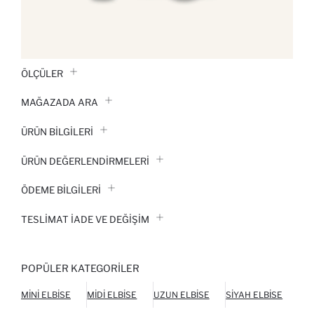
ÖLÇÜLER
MAĞAZADA ARA
ÜRÜN BILGILERI
ÜRÜN DEĞERLENDİRMELERİ
ÖDEME BİLGİLERİ
TESLIMAT İADE VE DEĞIŞIM
POPÜLER KATEGORILER
MINI ELBISE
MIDI ELBISE
UZUN ELBISE
SIYAH ELBISE
BEY